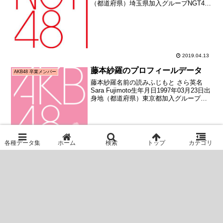
（都道府県）埼玉県加入グループNGT48
加入期ドラフト2期生（第2回AKB48グル
ープドラフト会議指名者）加入日2015年
05月10日加入時年齢16歳...
2019.04.13
藤本紗羅のプロフィールデータ
AKB48 卒業メンバー
藤本紗羅名前の読みふじもと さら英名
Sara Fujimoto生年月日1997年03月23日出
身地（都道府県）東京都加入グループ
AKB48加入期4期生（AKB48劇団員募集
オーディション合格者）加入日2007年05
月27日加入時年齢10歳0...
2019.06.11
上村亜柚香のプロフィールデータ
SKE48 現役メンバー
上村亜柚香名前の読みかみむら あゆか英
名Ayuka Kamimura生年月日2004年01月
27日出身地（都道府県）愛知県加入グル
ープSKE48加入期ドラフト2期生（第2回
AKB48グループドラフト会議指名者）加
入日2015年05月10日加...