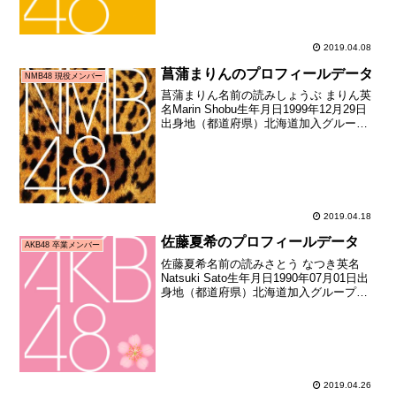
2019.04.08
菖蒲まりんのプロフィールデータ
NMB48 現役メンバー
菖蒲まりん名前の読みしょうぶ まりん英
名Marin Shobu生年月日1999年12月29日
出身地（都道府県）北海道加入グループ
NMB48加入期6期生（NMB48第6期生オー
ディション合格者）加入日2018年06月25
日加入時年齢18歳17...
2019.04.18
佐藤夏希のプロフィールデータ
AKB48 卒業メンバー
佐藤夏希名前の読みさとう なつき英名
Natsuki Sato生年月日1990年07月01日出
身地（都道府県）北海道加入グループ
AKB48加入期2期生（AKB48追加メンバ
ー選考オーディション合格者） 加入日
2006年02月26日加入時年齢1...
2019.04.26