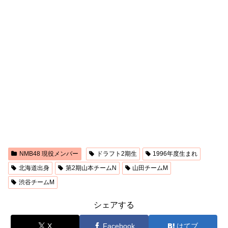
NMB48 現役メンバー
ドラフト2期生
1996年度生まれ
北海道出身
第2期山本チームN
山田チームM
渋谷チームM
シェアする
X
Facebook
はてブ