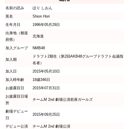
名前の読み
ほり しおん
英名
Shion Hori
生年月日
1996年05月29日
出身地（都道
北海道
府県）
加入グループ
NMB48
ドラフト2期生（第2回AKB48グループドラフト会議指
加入期
名者）
加入日
2015年05月10日
加入時年齢
18歳346日
お披露目日
2015年07月31日
お披露目日場
チームM 2nd 劇場公演前座ガールズ
所
劇場デビュー
2015年09月25日
日
デビュー公演
チームM 2nd 劇場公演