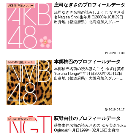
庄司なぎさのプロフィールデータ
AKB48 卒業メンバー
庄司なぎさ名前の読みしょうじ なぎさ英
名Nagisa Shoji生年月日2000年10月29日
出身地（都道府県）北海道加入グループ
AKB48加入期16期生（AKB48第16期生オ
ーディション合格者）加入日2016年10月
16日加入時年齢15...
2020.01.30
本郷柚巴のプロフィールデータ
NMB48 現役メンバー
本郷柚巴名前の読みほんごう ゆずは英名
Yuzuha Hongo生年月日2003年01月12日
出身地（都道府県）大阪府加入グループ
NMB48加入期ドラフト2期生（第2回
AKB48グループドラフト会議指名者）加
入日2015年05月10日加入時年...
2019.04.17
荻野由佳のプロフィールデータ
NGT48 現役メンバー
荻野由佳名前の読みおぎの ゆか英名Yuka
Ogino生年月日1999年02月16日出身地