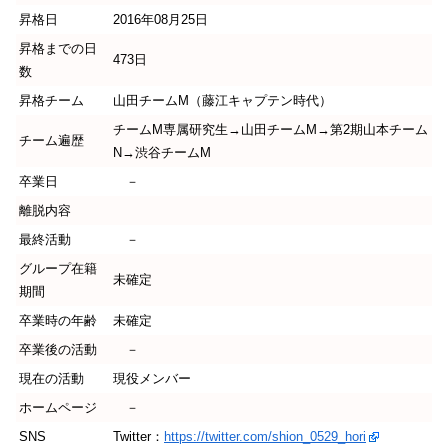
昇格日
2016年08月25日
昇格までの日
473日
数
昇格チーム
山田チームM（藤江キャプテン時代）
チームM専属研究生→山田チームM→第2期山本チーム
チーム遍歴
N→渋谷チームM
卒業日
－
離脱内容
最終活動
－
グループ在籍
未確定
期間
卒業時の年齢
未確定
卒業後の活動
－
現在の活動
現役メンバー
ホームページ
－
SNS
Twitter：
https://twitter.com/shion_0529_hori