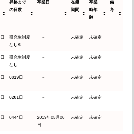
昇格まで
卒業日
在籍
卒業
備
の日数
期間
時年
考
齢
昇格まで
卒業日
在籍
卒業
備
8日
研究生制度
－
未確定
未確定
の日数
期間
時年
考
なし※
齢
8日
研究生制度
－
未確定
未確定
なし
3日
0819日
－
未確定
未確定
3日
0281日
－
未確定
未確定
8日
0444日
2019年05月06
未確定
未確定
日