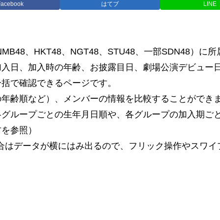
Facebook
はてブ
LINE
、NMB48、HKT48、NGT48、STU48、一部SDN
加入日、加入時の年齢、お披露目日、劇場公演デビュー
一括で確認できるページです。
の年齢順など）、メンバーの情報を比較することができ
各グループごとの生年月日順や、各グループの加入期ご
方を参照）
合はデータが横にはみ出るので、フリック操作やスワイ