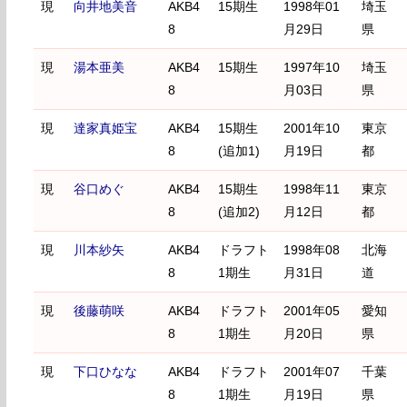
現
向井地美音
AKB4
15期生
1998年01
埼玉
8
月29日
県
現
湯本亜美
AKB4
15期生
1997年10
埼玉
8
月03日
県
現
達家真姫宝
AKB4
15期生
2001年10
東京
8
(追加1)
月19日
都
現
谷口めぐ
AKB4
15期生
1998年11
東京
8
(追加2)
月12日
都
現
川本紗矢
AKB4
ドラフト
1998年08
北海
8
1期生
月31日
道
現
後藤萌咲
AKB4
ドラフト
2001年05
愛知
8
1期生
月20日
県
現
下口ひなな
AKB4
ドラフト
2001年07
千葉
8
1期生
月19日
県