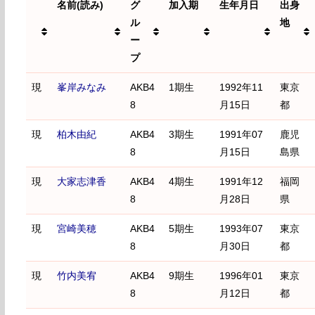
名前(読み)
グ
加入期
生年月日
出身
ル
地
ー
プ
名前(読み)
グ
加入期
生年月日
出身
現
峯岸みなみ
AKB4
1期生
1992年11
東京
ル
地
8
月15日
都
ー
プ
現
柏木由紀
AKB4
3期生
1991年07
鹿児
8
月15日
島県
現
大家志津香
AKB4
4期生
1991年12
福岡
8
月28日
県
現
宮崎美穂
AKB4
5期生
1993年07
東京
8
月30日
都
現
竹内美宥
AKB4
9期生
1996年01
東京
8
月12日
都