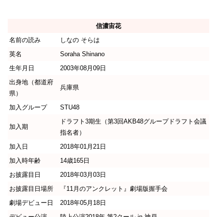
信濃宙花
名前の読み
しなの そらは
英名
Soraha Shinano
生年月日
2003年08月09日
出身地（都道府
兵庫県
県）
加入グループ
STU48
ドラフト3期生（第3回AKB48グループドラフト会議
加入期
指名者）
加入日
2018年01月21日
加入時年齢
14歳165日
お披露目日
2018年03月03日
お披露目日場所
『11月のアンクレット』劇場版握手会
劇場デビュー日
2018年05月18日
デビュー公演
陸上公演2018年 第2クール in 神戸