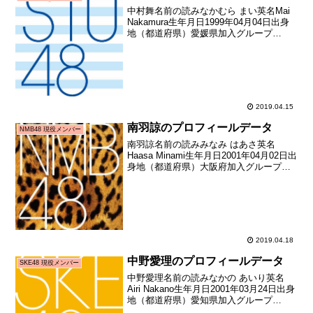
中村舞名前の読みなかむら まい英名Mai
Nakamura生年月日1999年04月04日出身
地（都道府県）愛媛県加入グループ
STU48加入期ドラフト3期生（第3回
AKB48グループドラフト会議指名者）加
入日2018年01月21日加入時年齢1...
2019.04.15
南羽諒のプロフィールデータ
NMB48 現役メンバー
南羽諒名前の読みみなみ はあさ英名
Haasa Minami生年月日2001年04月02日出
身地（都道府県）大阪府加入グループ
NMB48加入期ドラフト3期生（第3回
AKB48グループドラフト会議指名者）加
入日2018年01月21日加入時年齢1...
2019.04.18
中野愛理のプロフィールデータ
SKE48 現役メンバー
中野愛理名前の読みなかの あいり英名
Airi Nakano生年月日2001年03月24日出身
地（都道府県）愛知県加入グループ
SKE48加入期ドラフト3期生加入日2018