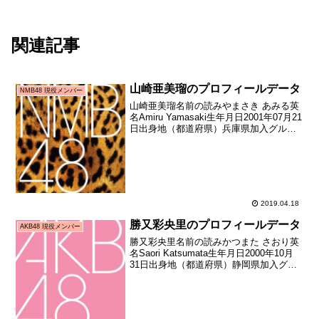
関連記事
山崎亜美瑠のプロフィールデータ
NMB48 現役メンバー
山崎亜美瑠名前の読みやまさき あみる英
名Amiru Yamasaki生年月日2001年07月21
日出身地（都道府県）兵庫県加入グルー
プNMB48加入期ドラフト3期生（第3回
AKB48グループドラフト会議指名者）加
入日2018年01月21日加...
2019.04.18
勝又彩央里のプロフィールデータ
AKB48 現役メンバー
勝又彩央里名前の読みかつまた さおり英
名Saori Katsumata生年月日2000年10月
31日出身地（都道府県）静岡県加入グル
ープAKB48加入期ドラフト3期生（第3回
AKB48グループドラフト会議指名者）加
入日2018年01月21日...