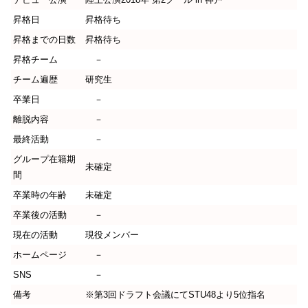
昇格日
昇格待ち
昇格までの日数
昇格待ち
昇格チーム
－
チーム遍歴
研究生
卒業日
－
離脱内容
－
最終活動
－
グループ在籍期
未確定
間
卒業時の年齢
未確定
卒業後の活動
－
現在の活動
現役メンバー
ホームページ
－
SNS
－
備考
※第3回ドラフト会議にてSTU48より5位指名