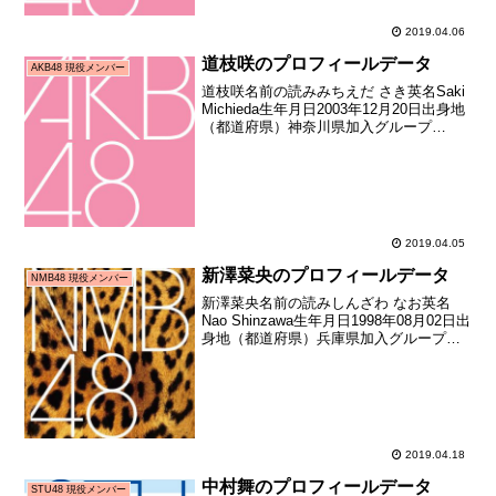
2019.04.06
道枝咲のプロフィールデータ
AKB48 現役メンバー
道枝咲名前の読みみちえだ さき英名Saki
Michieda生年月日2003年12月20日出身地
（都道府県）神奈川県加入グループ
AKB48加入期16期生（第16期生オーディ
ション合格者）加入日2016年10月16日加
入時年齢12歳301日お...
2019.04.05
新澤菜央のプロフィールデータ
NMB48 現役メンバー
新澤菜央名前の読みしんざわ なお英名
Nao Shinzawa生年月日1998年08月02日出
身地（都道府県）兵庫県加入グループ
NMB48加入期6期生（NMB48第6期生オー
ディション合格者）加入日2018年06月25
日加入時年齢19歳327...
2019.04.18
中村舞のプロフィールデータ
STU48 現役メンバー