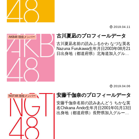
年01月21日加入時年齢16歳303日お披露
目日2018年02月12日お...
2019.04.11
古川夏凪のプロフィールデータ
AKB48 現役メンバー
古川夏凪名前の読みふるかわ なづな英名
Nazuna Furukawa生年月日2003年08月21
日出身地（都道府県）北海道加入グルー
プAKB48加入期ドラフト3期生（第3回
AKB48グループドラフト会議指名者）加
入日2018年01月21日加...
2019.04.06
安藤千伽奈のプロフィールデータ
NGT48 現役メンバー
安藤千伽奈名前の読みあんどう ちかな英
名Chikana Ando生年月日2001年01月13日
出身地（都道府県）長野県加入グループ
NGT48加入期ドラフト3期生（第3回
AKB48グループドラフト会議指名者）加
入日2018年01月21日加入時...