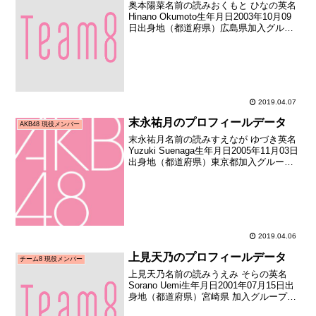
奥本陽菜名前の読みおくもと ひなの英名
Hinano Okumoto生年月日2003年10月09
日出身地（都道府県）広島県加入グルー
プAKB48（チーム8）加入期チーム8 追加
加入日2017年09月02日（加入日不明のた
めお披露目日を記載）加...
2019.04.07
末永祐月のプロフィールデータ
AKB48 現役メンバー
末永祐月名前の読みすえなが ゆづき英名
Yuzuki Suenaga生年月日2005年11月03日
出身地（都道府県）東京都加入グループ
AKB48加入期ドラフト3期生（第3回
AKB48グループドラフト会議指名者）加
入日2018年01月21日加入...
2019.04.06
上見天乃のプロフィールデータ
チーム8 現役メンバー
上見天乃名前の読みうえみ そらの英名
Sorano Uemi生年月日2001年07月15日出
身地（都道府県）宮崎県 加入グループ
AKB48（チーム8）加入期チーム8 補充