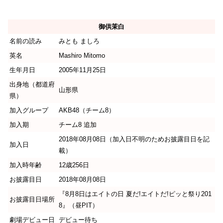
御供茉白
名前の読み
みとも ましろ
英名
Mashiro Mitomo
生年月日
2005年11月25日
出身地（都道府
山形県
県）
加入グループ
AKB48（チーム8）
加入期
チーム8 追加
2018年08月08日（加入日不明のためお披露目日を記
加入日
載）
加入時年齢
12歳256日
お披露目日
2018年08月08日
『8月8日はエイトの日 夏だ!エイトだ!ピッと祭り201
お披露目日場所
8』（昼PIT）
劇場デビュー日
デビュー待ち