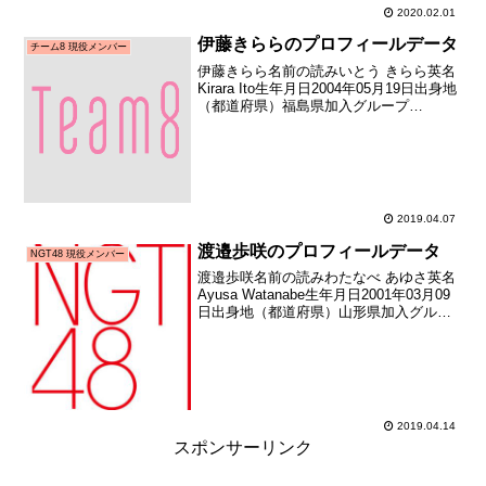
2020.02.01
伊藤きららのプロフィールデータ
チーム8 現役メンバー
伊藤きらら名前の読みいとう きらら英名
Kirara Ito生年月日2004年05月19日出身地
（都道府県）福島県加入グループ
AKB48（チーム8）加入期チーム8 追加加
入日2018年04月29日（加入日不明のため
お披露目日を記載）加入時年齢...
2019.04.07
渡邉歩咲のプロフィールデータ
NGT48 現役メンバー
渡邉歩咲名前の読みわたなべ あゆさ英名
Ayusa Watanabe生年月日2001年03月09
日出身地（都道府県）山形県加入グルー
プNGT48加入期2期生（NGT48第2期生オ
ーディション）加入日2018年04月28日加
入時年齢17歳050...
2019.04.14
スポンサーリンク