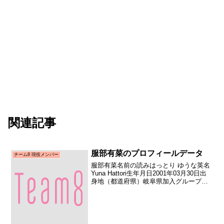
関連記事
服部有菜のプロフィールデータ
チーム8 現役メンバー
服部有菜名前の読みはっとり ゆうな英名
Yuna Hattori生年月日2001年03月30日出
身地（都道府県）岐阜県加入グループ
AKB48（チーム8）加入期チーム8 追加加
入日2014年07月12日加入時年齢13歳104
日お披露目日2014...