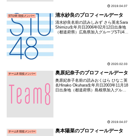
2019.04.07
清水紗良のプロフィールデータ
STU48 現役メンバー
清水紗良名前の読みしみず さら英名Sara
Shimizu生年月日2006年02月12日出身地
（都道府県）広島県加入グループSTU48
加入期2期生（STU48第2期生オーディシ
ョン）加入日2019年10月27日加入時年齢
13歳257日お披露...
2020.02.03
奥原妃奈子のプロフィールデータ
チーム8 現役メンバー
奥原妃奈子名前の読みおくはら ひなこ英
名Hinako Okuhara生年月日2003年11月18
日出身地（都道府県）島根県加入グルー
プAKB48（チーム8）加入期チーム8 追加
加入日2017年11月19日（加入日不明のた
めお披露目日を記載）...
2019.04.07
奥本陽菜のプロフィールデータ
チーム8 現役メンバー