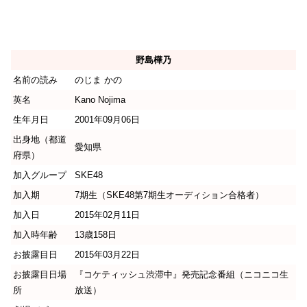
野島樺乃
名前の読み
のじま かの
英名
Kano Nojima
生年月日
2001年09月06日
出身地（都道
愛知県
府県）
加入グループ
SKE48
加入期
7期生（SKE48第7期生オーディション合格者）
加入日
2015年02月11日
加入時年齢
13歳158日
お披露目日
2015年03月22日
お披露目日場
『コケティッシュ渋滞中』発売記念番組（ニコニコ生
所
放送）