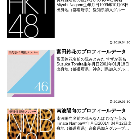
Miyabi Nagano生年月日1999年10月03日
出身地（都道府県）愛知県加入グループ
HKT48加入期5期生（HKT48第5期生オー
ディション合格者）加入日2018年09月02
日加入時年齢18歳334...
2019.04.20
富田鈴花のプロフィールデータ
日向坂46 現役メンバー
富田鈴花名前の読みとみた すずか英名
Suzuka Tomita生年月日2001年01月18日
出身地（都道府県）神奈川県加入グルー
プ日向坂46加入期2期生（けやき坂46追加
メンバー募集オーディション）加入時年
齢16歳207日メディア向けお披露...
2019.03.30
南波陽向のプロフィールデータ
NMB48 現役メンバー
南波陽向名前の読みなんば ひなた英名
Hinata Namba生年月日2001年04月12日出
身地（都道府県）奈良県加入グループ
NMB48加入期6期生（NMB48第6期生オー
ディション合格者）加入日2018年06月25