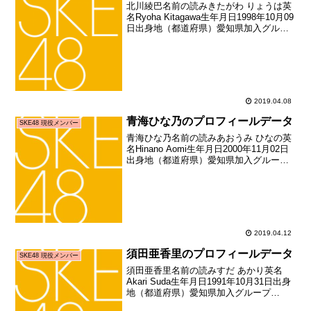
北川綾巴名前の読みきたがわ りょうは英
名Ryoha Kitagawa生年月日1998年10月09
日出身地（都道府県）愛知県加入グルー
プSKE48加入期6期生加入日2012年10月
上旬加入時年齢14歳006日お披露目日
2013年01月01日お...
2019.04.08
青海ひな乃のプロフィールデータ
SKE48 現役メンバー
青海ひな乃名前の読みあおうみ ひなの英
名Hinano Aomi生年月日2000年11月02日
出身地（都道府県）愛知県加入グループ
SKE48加入期9期生加入日2018年12月09
日加入時年齢18歳037日お披露目日2018
年12月31日お披露...
2019.04.12
須田亜香里のプロフィールデータ
SKE48 現役メンバー
須田亜香里名前の読みすだ あかり英名
Akari Suda生年月日1991年10月31日出身
地（都道府県）愛知県加入グループ
SKE48加入期3期生加入日2009年11月01