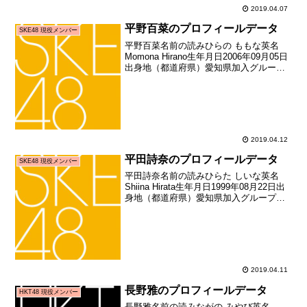
2019.04.07
平野百菜のプロフィールデータ
SKE48 現役メンバー
平野百菜名前の読みひらの ももな英名
Momona Hirano生年月日2006年09月05日
出身地（都道府県）愛知県加入グループ
SKE48加入期9期生（SKE48第9期生オー
ディション合格者）加入日2018年12月09
日加入時年齢12歳09...
2019.04.12
平田詩奈のプロフィールデータ
SKE48 現役メンバー
平田詩奈名前の読みひらた しいな英名
Shiina Hirata生年月日1999年08月22日出
身地（都道府県）愛知県加入グループ
SKE48加入期ドラフト3期生加入日2018
年01月21日加入時年齢18歳152日お披露
目日2018年02月12...
2019.04.11
長野雅のプロフィールデータ
HKT48 現役メンバー
長野雅名前の読みながの みやび英名