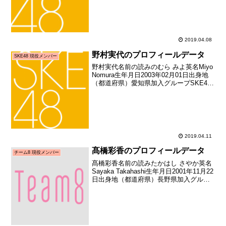
日加入時年齢18歳001日お披露目日2009
年11月14日お披露目日場...
2019.04.08
野村実代のプロフィールデータ
SKE48 現役メンバー
野村実代名前の読みのむら みよ英名Miyo
Nomura生年月日2003年02月01日出身地
（都道府県）愛知県加入グループSKE48
加入期8期生加入日2016年10月29日加入
時年齢13歳271日お披露目日2016年11月
19日お披露目日場...
2019.04.11
髙橋彩香のプロフィールデータ
チーム8 現役メンバー
髙橋彩香名前の読みたかはし さやか英名
Sayaka Takahashi生年月日2001年11月22
日出身地（都道府県）長野県加入グルー
プAKB48（チーム8）加入期チーム8 追加
加入日2016年12月09日（加入日不明のた
めお披露目日を記載...