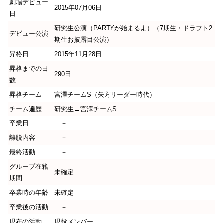
劇場デビュー
2015年07月06日
日
研究生公演（PARTYが始まるよ）（7期生・ドラフト2
デビュー公演
期生お披露目公演）
昇格日
2015年11月28日
昇格までの日
290日
数
昇格チーム
宮澤チームS（矢方リーダー時代）
チーム遍歴
研究生→宮澤チームS
卒業日
－
離脱内容
－
最終活動
－
グループ在籍
未確定
期間
卒業時の年齢
未確定
卒業後の活動
－
現在の活動
現役メンバー