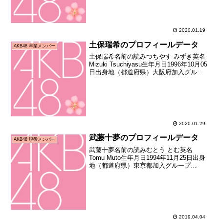
入日2009年04月下旬加入時年...
2020.01.19
土保瑞希のプロフィールデータ
AKB48 卒業メンバー
土保瑞希名前の読みつちやす みずき英名
Mizuki Tsuchiyasu生年月日1996年10月05
日出身地（都道府県）大阪府加入グルー
プAKB48加入期15期生（AKB48第15期研
究生オーディション合格者）加入日2013
年01月19日加...
2020.01.29
武藤十夢のプロフィールデータ
AKB48 現役メンバー
武藤十夢名前の読みむとう とむ英名
Tomu Muto生年月日1994年11月25日出身
地（都道府県）東京都加入グループ
AKB48加入期12期生（第12期研究生オー
ディション合格者）加入日2011年02月20
日加入時年齢16歳087日お披露目...
2019.04.04