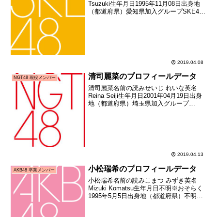
Tsuzuki生年月日1995年11月08日出身地
（都道府県）愛知県加入グループSKE48
加入期4期生加入日2010年09月30日加入
時年齢14歳326日お披露目日2010年10月
05日お披露目日...
2019.04.08
清司麗菜のプロフィールデータ
NGT48 現役メンバー
清司麗菜名前の読みせいじ れいな英名
Reina Seiji生年月日2001年04月19日出身
地（都道府県）埼玉県加入グループ
NGT48加入期1期生（NGT48第1期生オー
ディション）加入日2015年07月25日加入
時年齢14歳097日お披露...
2019.04.13
小松瑞希のプロフィールデータ
AKB48 卒業メンバー
小松瑞希名前の読みこまつ みずき英名
Mizuki Komatsu生年月日不明※おそらく
1995年5月5日出身地（都道府県）不明加
入グループAKB48加入期8期生（第五回
AKB48研究生オーディション合格者）加