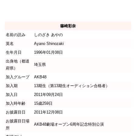
篠崎彩奈
名前の読み
しのざき あやの
英名
Ayano Shinozaki
生年月日
1996年01月08日
出身地（都道
埼玉県
府県）
加入グループ
AKB48
加入期
13期生（第13期生オーディション合格者）
加入日
2011年09月24日
加入時年齢
15歳259日
お披露目日
2011年12月08日
お披露目日場
AKB48劇場オープン6周年記念特別公演
所