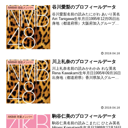
谷川愛梨のプロフィールデータ
NMB48 現役メンバー
谷川愛梨名前の読みたにがわ あいり英名
Airi Tanigawa生年月日1995年12月05日出
身地（都道府県）大阪府加入グループ
NMB48加入期2期生（NMB48第2期生オー
ディション合格者）加入日2011年05月中
旬加入時年齢15歳16...
2019.04.16
川上礼奈のプロフィールデータ
NMB48 現役メンバー
川上礼奈名前の読みかわかみ れな英名
Rena Kawakami生年月日1995年09月16日
出身地（都道府県）香川県加入グループ
NMB48加入期1期生（NMB48第1期生オー
ディション合格者）加入日2010年10月07
日加入時年齢15歳02...
2019.04.16
駒谷仁美のプロフィールデータ
AKB48 卒業メンバー
駒谷仁美名前の読みこまたに ひとみ英名
Hitomi Komatani生年月日1988年12月16日