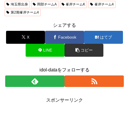
埼玉県出身
岡部チームA
峯岸チームK
峯岸チーム4
第2期峯岸チーム4
シェアする
X
Facebook
はてブ
LINE
コピー
idol-dataをフォローする
スポンサーリンク