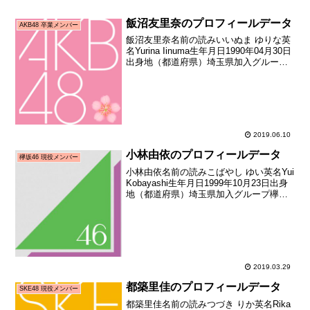
飯沼友里奈のプロフィールデータ
AKB48 卒業メンバー
飯沼友里奈名前の読みいいぬま ゆりな英
名Yurina Iinuma生年月日1990年04月30日
出身地（都道府県）埼玉県加入グループ
AKB48加入期4期生（AKB48劇団員募集
オーディション合格者）加入日2007年05
月27日加入時年齢17...
2019.06.10
小林由依のプロフィールデータ
欅坂46 現役メンバー
小林由依名前の読みこばやし ゆい英名Yui
Kobayashi生年月日1999年10月23日出身
地（都道府県）埼玉県加入グループ欅坂
46加入期1期生（鳥居坂46 1期生メンバー
オーディション）加入時年齢15歳302日メ
ディア向けお披露目日2...
2019.03.29
都築里佳のプロフィールデータ
SKE48 現役メンバー
都築里佳名前の読みつづき りか英名Rika