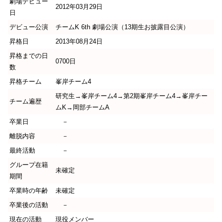
劇場デビュー
2012年03月29日
日
デビュー公演
チームK 6th 劇場公演（13期生お披露目公演）
昇格日
2013年08月24日
昇格までの日
0700日
数
昇格チーム
峯岸チーム4
研究生→峯岸チーム4→第2期峯岸チーム4→峯岸チー
チーム遍歴
ムK→岡部チームA
卒業日
－
離脱内容
－
最終活動
－
グループ在籍
未確定
期間
卒業時の年齢
未確定
卒業後の活動
－
現在の活動
現役メンバー