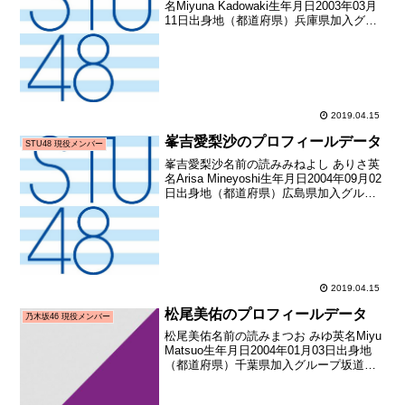
名Miyuna Kadowaki生年月日2003年03月
11日出身地（都道府県）兵庫県加入グル
ープSTU48加入期1期生（STU48第1期生
オーディション）加入日2017年03月19日
加入時年齢14歳0...
2019.04.15
峯吉愛梨沙のプロフィールデータ
STU48 現役メンバー
峯吉愛梨沙名前の読みみねよし ありさ英
名Arisa Mineyoshi生年月日2004年09月02
日出身地（都道府県）広島県加入グルー
プSTU48加入期1期生（STU48第1期生オ
ーディション）加入日2017年03月19日加
入時年齢12歳1...
2019.04.15
松尾美佑のプロフィールデータ
乃木坂46 現役メンバー
松尾美佑名前の読みまつお みゆ英名Miyu
Matsuo生年月日2004年01月03日出身地
（都道府県）千葉県加入グループ坂道研
修生→乃木坂46加入期乃木坂46 4期生(坂
道合同新規メンバー募集オーディション