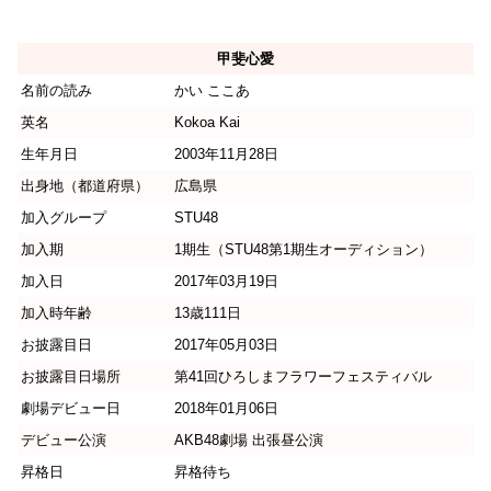
甲斐心愛
名前の読み
かい ここあ
英名
Kokoa Kai
生年月日
2003年11月28日
出身地（都道府県）
広島県
加入グループ
STU48
加入期
1期生（STU48第1期生オーディション）
加入日
2017年03月19日
加入時年齢
13歳111日
お披露目日
2017年05月03日
お披露目日場所
第41回ひろしまフラワーフェスティバル
劇場デビュー日
2018年01月06日
デビュー公演
AKB48劇場 出張昼公演
昇格日
昇格待ち