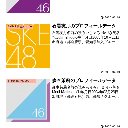
合格者)加入日2018年08月1...
2020.02.16
石黒友月のプロフィールデータ
SKE48 現役メンバー
石黒友月名前の読みいしぐろ ゆづき英名
Yuzuki Ishiguro生年月日2003年10月11日
出身地（都道府県）愛知県加入グループ
SKE48加入期8期生加入日2016年10月29
日加入時年齢13歳018日お披露目日2016
年11月19日...
2019.04.10
森本茉莉のプロフィールデータ
日向坂46 現役メンバー
森本茉莉名前の読みもりもと まりぃ英名
Marii Morimoto生年月日2004年02月23日
出身地（都道府県）東京都加入グループ
坂道研修生→日向坂46加入期日向坂 3期
生(坂道合同新規メンバー募集オーディシ
ョン合格者)加入日2018年0...
2020.02.16