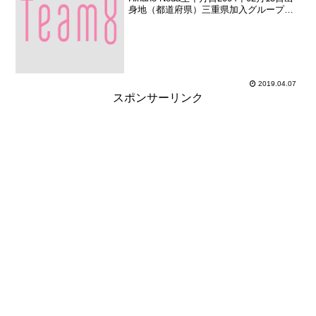
身地（都道府県）三重県加入グループ
AKB48（チーム8）加入期チーム8 追加加
入日2016年06月25日（加入日不明のため
お披露目日を記載）加入時年齢...
2019.04.07
スポンサーリンク