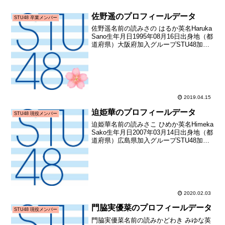
佐野遥のプロフィールデータ
STU48 卒業メンバー
佐野遥名前の読みさの はるか英名Haruka
Sano生年月日1995年08月16日出身地（都
道府県）大阪府加入グループSTU48加入
期1期生（STU48第1期生オーディショ
ン）加入日2017年03月19日加入時年齢21
歳215日お披露目日...
2019.04.15
迫姫華のプロフィールデータ
STU48 現役メンバー
迫姫華名前の読みさこ ひめか英名Himeka
Sako生年月日2007年03月14日出身地（都
道府県）広島県加入グループSTU48加入
期2期生（STU48第2期生オーディショ
ン）加入日2019年10月27日加入時年齢12
歳227日お披露目日...
2020.02.03
門脇実優菜のプロフィールデータ
STU48 現役メンバー
門脇実優菜名前の読みかどわき みゆな英