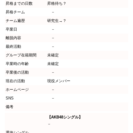
昇格までの日数
昇格待ち？
昇格チーム
－
チーム遍歴
研究生→？
卒業日
－
離脱内容
－
最終活動
－
グループ在籍期間
未確定
卒業時の年齢
未確定
卒業後の活動
－
現在の活動
現役メンバー
ホームページ
－
SNS
－
備考
【AKB48シングル】
－
選抜シングル