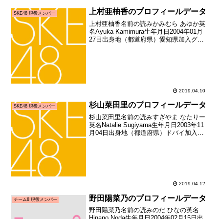
上村亜柚香のプロフィールデータ
SKE48 現役メンバー
上村亜柚香名前の読みかみむら あゆか英
名Ayuka Kamimura生年月日2004年01月
27日出身地（都道府県）愛知県加入グル
ープSKE48加入期ドラフト2期生（第2回
AKB48グループドラフト会議指名者）加
入日2015年05月10日加...
2019.04.10
杉山菜田里のプロフィールデータ
SKE48 現役メンバー
杉山菜田里名前の読みすぎやま なたりー
英名Natalie Sugiyama生年月日2003年11
月04日出身地（都道府県）ドバイ加入グ
ループSKE48加入期9期生（SKE48第9期
生オーディション合格者）加入日2018年
12月09日加入時年...
2019.04.12
野田陽菜乃のプロフィールデータ
チーム8 現役メンバー
野田陽菜乃名前の読みのだ ひなの英名
Hinano Noda生年月日2004年02月15日出