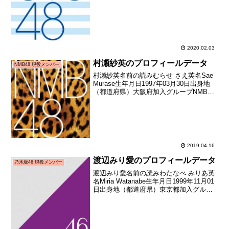
STU48加入期2期生（STU48第2期生オー
ディション）加入日2019年10月27日加入
時年齢17歳04...
2020.02.03
村瀬紗英のプロフィールデータ
NMB48 現役メンバー
村瀬紗英名前の読みむらせ さえ英名Sae
Murase生年月日1997年03月30日出身地
（都道府県）大阪府加入グループNMB48
加入期2期生（NMB48第2期生オーディシ
ョン合格者）加入日2011年05月中旬加入
時年齢14歳046日お披露...
2019.04.16
渡辺みり愛のプロフィールデータ
乃木坂46 現役メンバー
渡辺みり愛名前の読みわたなべ みりあ英
名Miria Watanabe生年月日1999年11月01
日出身地（都道府県）東京都加入グルー
プ乃木坂46加入期2期生（乃木坂46 2期生
オーディション合格者）加入日2013年03
月28日加入時年齢13...