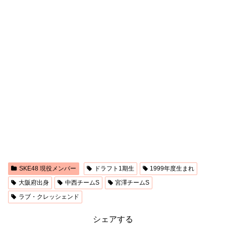
SKE48 現役メンバー
ドラフト1期生
1999年度生まれ
大阪府出身
中西チームS
宮澤チームS
ラブ・クレッシェンド
シェアする