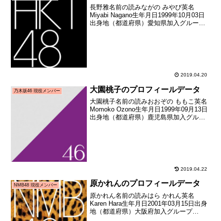
長野雅名前の読みながの みやび英名
Miyabi Nagano生年月日1999年10月03日
出身地（都道府県）愛知県加入グループ
HKT48加入期5期生（HKT48第5期生オー
ディション合格者）加入日2018年09月02
日加入時年齢18歳334...
2019.04.20
大園桃子のプロフィールデータ
乃木坂46 現役メンバー
大園桃子名前の読みおおぞの ももこ英名
Momoko Ozono生年月日1999年09月13日
出身地（都道府県）鹿児島県加入グルー
プ乃木坂46加入期3期生（乃木坂46 第3期
オーディション合格者）加入日2016年09
月04日加入時年齢16歳3...
2019.04.22
原かれんのプロフィールデータ
NMB48 現役メンバー
原かれん名前の読みはら かれん英名
Karen Hara生年月日2001年03月15日出身
地（都道府県）大阪府加入グループ
NMB48加入期6期生（NMB48第6期生オー