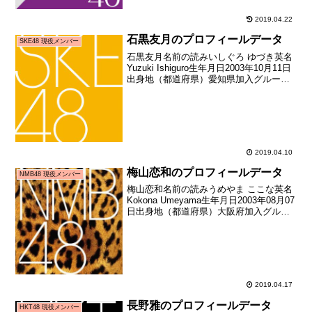
2019.04.22
石黒友月のプロフィールデータ
SKE48 現役メンバー
石黒友月名前の読みいしぐろ ゆづき英名
Yuzuki Ishiguro生年月日2003年10月11日
出身地（都道府県）愛知県加入グループ
SKE48加入期8期生加入日2016年10月29
日加入時年齢13歳018日お披露目日2016
年11月19日...
2019.04.10
梅山恋和のプロフィールデータ
NMB48 現役メンバー
梅山恋和名前の読みうめやま ここな英名
Kokona Umeyama生年月日2003年08月07
日出身地（都道府県）大阪府加入グルー
プNMB48加入期5期生（NMB48第5期生オ
ーディション合格者）加入日2016年05月
頃加入時年齢12歳25...
2019.04.17
長野雅のプロフィールデータ
HKT48 現役メンバー