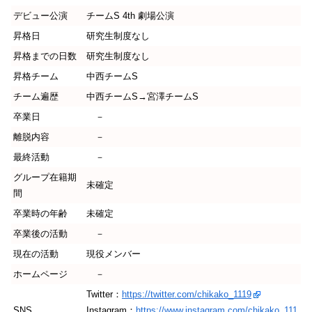
デビュー公演
チームS 4th 劇場公演
昇格日
研究生制度なし
昇格までの日数
研究生制度なし
昇格チーム
中西チームS
チーム遍歴
中西チームS→宮澤チームS
卒業日
－
離脱内容
－
最終活動
－
グループ在籍期
未確定
間
卒業時の年齢
未確定
卒業後の活動
－
現在の活動
現役メンバー
ホームページ
－
Twitter：
https://twitter.com/chikako_1119
SNS
Instagram：
https://www.instagram.com/chikako_111