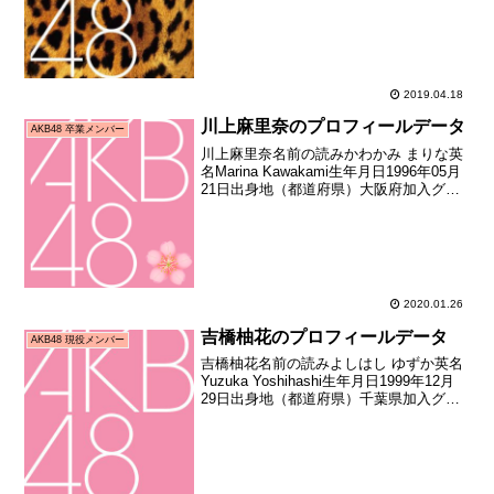
ディション合格者）加入日2018年06月25
日加入時年齢17歳102日お披...
2019.04.18
川上麻里奈のプロフィールデータ
AKB48 卒業メンバー
川上麻里奈名前の読みかわかみ まりな英
名Marina Kawakami生年月日1996年05月
21日出身地（都道府県）大阪府加入グル
ープAKB48加入期11期生（AKB48第11期
研究生オーディション合格者）加入日
2010年07月24日加入...
2020.01.26
吉橋柚花のプロフィールデータ
AKB48 現役メンバー
吉橋柚花名前の読みよしはし ゆずか英名
Yuzuka Yoshihashi生年月日1999年12月
29日出身地（都道府県）千葉県加入グル
ープAKB48加入期ドラフト3期生（第3回
AKB48グループドラフト会議指名者）加
入日2018年01月21...