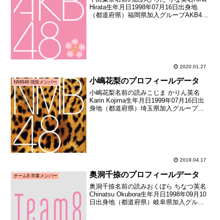
Hirata生年月日1998年07月16日出身地
（都道府県）福岡県加入グループAKB48
加入期12期生（AKB48第12期研究生オー
ディション合格者）加入日2011年02月20
日加入時年齢12歳2...
2020.01.27
小嶋花梨のプロフィールデータ
NMB48 現役メンバー
小嶋花梨名前の読みこじま かりん英名
Karin Kojima生年月日1999年07月16日出
身地（都道府県）埼玉県加入グループ
NMB48加入期5期生（NMB48第5期生オー
ディション合格者）加入日2016年05月頃
加入時年齢16歳274日お...
2019.04.17
奥洞千捺のプロフィールデータ
チーム8 卒業メンバー
奥洞千捺名前の読みおくぼら ちなつ英名
Chinatsu Okubora生年月日1998年09月10
日出身地（都道府県）岐阜県加入グルー
プAKB48（チーム8）加入期チーム8 初期
（AKB48 Team8 全国一斉オーディショ