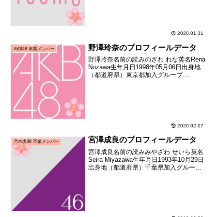
ン合格者）加入日...
2020.01.31
野澤玲奈のプロフィールデータ
AKB48 卒業メンバー
野澤玲奈名前の読みのざわ れな英名Rena
Nozawa生年月日1998年05月06日出身地
（都道府県）東京都加入グループ
JKT48→AKB48加入期JKT48 1期生
（JKT48オープニングメンバーオーディ
ション合格者） 加入日2011年...
2020.02.07
宮澤成良のプロフィールデータ
乃木坂46 卒業メンバー
宮澤成良名前の読みみやざわ せいら英名
Seira Miyazawa生年月日1993年10月29日
出身地（都道府県）千葉県加入グループ
乃木坂46加入期1期生（AKB48公式ライ
バル「乃木坂46」オーディション）加入
日2011年08月21日加入...