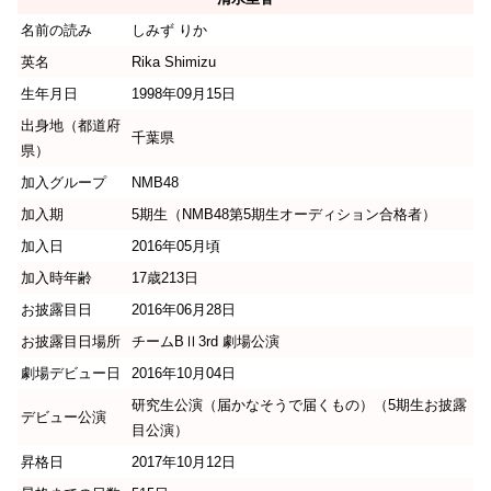
名前の読み
しみず りか
英名
Rika Shimizu
生年月日
1998年09月15日
出身地（都道府
千葉県
県）
加入グループ
NMB48
加入期
5期生（NMB48第5期生オーディション合格者）
加入日
2016年05月頃
加入時年齢
17歳213日
お披露目日
2016年06月28日
お披露目日場所
チームBⅡ3rd 劇場公演
劇場デビュー日
2016年10月04日
研究生公演（届かなそうで届くもの）（5期生お披露
デビュー公演
目公演）
昇格日
2017年10月12日