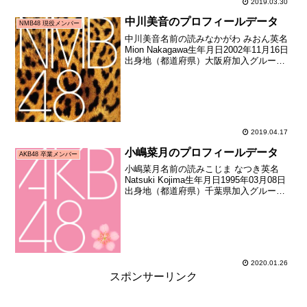
2019.03.30
中川美音のプロフィールデータ
NMB48 現役メンバー
中川美音名前の読みなかがわ みおん英名
Mion Nakagawa生年月日2002年11月16日
出身地（都道府県）大阪府加入グループ
NMB48加入期5期生（NMB48第5期生オー
ディション合格者）加入日2016年05月頃
加入時年齢13歳151...
2019.04.17
小嶋菜月のプロフィールデータ
AKB48 卒業メンバー
小嶋菜月名前の読みこじま なつき英名
Natsuki Kojima生年月日1995年03月08日
出身地（都道府県）千葉県加入グループ
AKB48加入期11期生（AKB48第11期研究
生オーディション合格者）加入日2010年
07月24日加入時年齢...
2020.01.26
スポンサーリンク