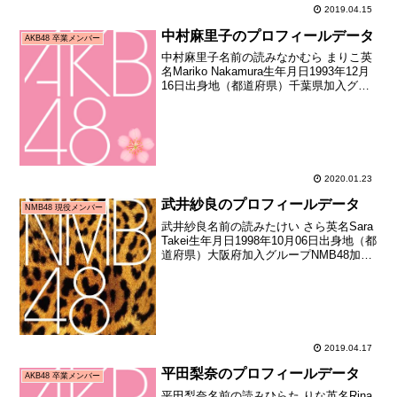
2019.04.15
中村麻里子のプロフィールデータ
AKB48 卒業メンバー
中村麻里子名前の読みなかむら まりこ英
名Mariko Nakamura生年月日1993年12月
16日出身地（都道府県）千葉県加入グル
ープAKB48加入期9期生（第六回AKB48
研究生オーディション合格者）加入日
2009年09月20日加入時年...
2020.01.23
武井紗良のプロフィールデータ
NMB48 現役メンバー
武井紗良名前の読みたけい さら英名Sara
Takei生年月日1998年10月06日出身地（都
道府県）大阪府加入グループNMB48加入
期ドラフト1期生（第1回AKB48グループ
ドラフト会議指名者）加入日2013年11月
10日加入時年齢15歳...
2019.04.17
平田梨奈のプロフィールデータ
AKB48 卒業メンバー
平田梨奈名前の読みひらた りな英名Rina