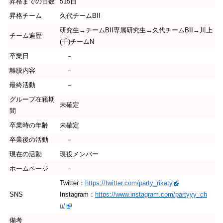
昇格までの日数
515日
昇格チーム
久代チームBII
研究生→チームBII専属研究生→久代チームBII→川上
チーム遍歴
(千)チームN
卒業日
－
離脱内容
－
最終活動
－
グループ在籍期
未確定
間
卒業時の年齢
未確定
卒業後の活動
－
現在の活動
現役メンバー
ホームページ
－
Twitter：
https://twitter.com/party_rikaty
SNS
Instagram：
https://www.instagram.com/partyyy_ch
u/
備考