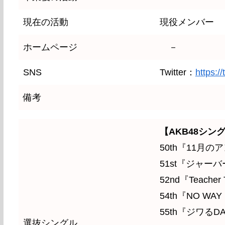
現在の活動
現役メンバー
ホームページ
－
SNS
Twitter：
https:/
備考
【AKB48シン
50th『11月
51st『ジャー
52nd『Teacher 
54th『NO WAY
55th『ジワるD
選抜シングル