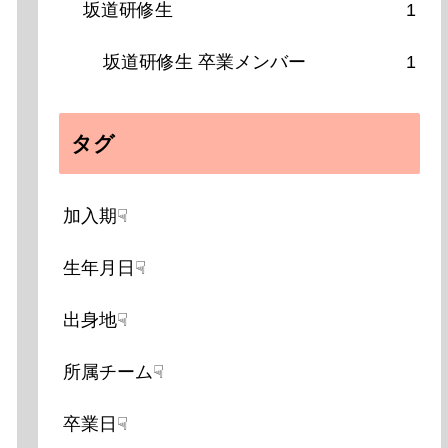
坂道研修生
1
坂道研修生 卒業メンバー
1
タグ
加入期☟
生年月日☟
出身地☟
所属チーム☟
卒業日☟