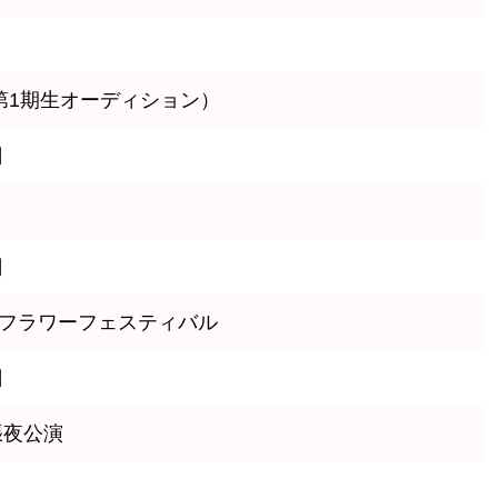
8第1期生オーディション）
日
日
まフラワーフェスティバル
日
張夜公演