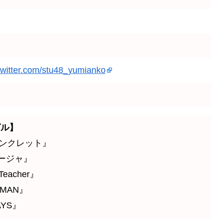
/twitter.com/stu48_yumianko
グル】
のアンクレット』
バージャ』
Teacher』
 MAN』
AYS』