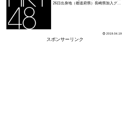
26日出身地（都道府県）長崎県加入グル
ープHKT48加入期1期生（HKT48第1期生
オーディション合格者）加入日2011年07
月10日加入時年齢1...
2019.04.19
スポンサーリンク