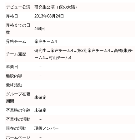
デビュー公演
研究生公演（僕の太陽）
昇格日
2013年08月24日
昇格までの日
468日
数
昇格チーム
峯岸チーム4
研究生→峯岸チーム4→第2期峯岸チーム4→高橋(朱)チ
チーム遍歴
ーム4→村山チーム4
卒業日
－
離脱内容
－
最終活動
－
グループ在籍
未確定
期間
卒業時の年齢
未確定
卒業後の活動
－
現在の活動
現役メンバー
ホームページ
－