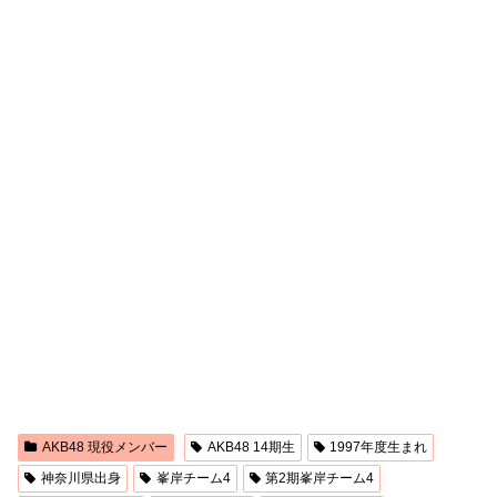
AKB48 現役メンバー
AKB48 14期生
1997年度生まれ
神奈川県出身
峯岸チーム4
第2期峯岸チーム4