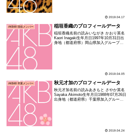
時年齢12歳330日...
2019.04.17
稲垣香織のプロフィールデータ
AKB48 現役メンバー
稲垣香織名前の読みいながき かおり英名
Kaori Inagaki生年月日1997年10月31日出
身地（都道府県）岡山県加入グループ
AKB48加入期16期生（第16期生オーディ
ション合格者）加入日2016年10月16日加
入時年齢18歳351日...
2019.04.05
秋元才加のプロフィールデータ
AKB48 卒業メンバー
秋元才加名前の読みあきもと さやか英名
Sayaka Akimoto生年月日1988年07月26日
出身地（都道府県）千葉県加入グループ
AKB48加入期2期生（AKB48追加メンバ
ー選考オーディション合格者） 加入日
2006年02月26日加入時...
2019.04.24