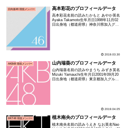
高本彩花のプロフィールデータ
日向坂46 現役メンバー
高本彩花名前の読みたかもと あやか英名
Ayaka Takamoto生年月日1998年11月02
日出身地（都道府県）神奈川県加入グル
ープ日向坂46加入期1期生（けやき坂46メ
ンバーオーディション）加入時年齢17歳
188日メディア向けお披露目日...
2019.03.30
山内瑞葵のプロフィールデータ
AKB48 現役メンバー
山内瑞葵名前の読みやまうち みずき英名
Mizuki Yamauchi生年月日2001年09月20
日出身地（都道府県）東京都加入グルー
プAKB48加入期16期生（第16期生オーデ
ィション合格者）加入日2016年10月16日
加入時年齢15歳02...
2019.04.05
植木南央のプロフィールデータ
HKT48 現役メンバー
植木南央名前の読みうえき なお英名Nao