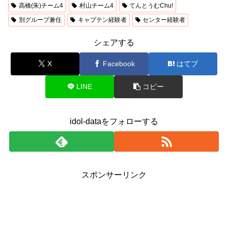
高橋(朱)チーム4
村山チーム4
てんとうむChu!
別グループ兼任
キャプテン経験者
センター経験者
シェアする
X
Facebook
はてブ
LINE
コピー
idol-dataをフォローする
スポンサーリンク