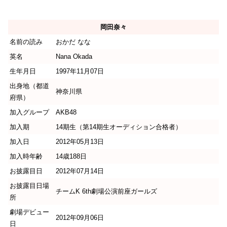
岡田奈々
名前の読み
おかだ なな
英名
Nana Okada
生年月日
1997年11月07日
出身地（都道
神奈川県
府県）
加入グループ
AKB48
加入期
14期生（第14期生オーディション合格者）
加入日
2012年05月13日
加入時年齢
14歳188日
お披露目日
2012年07月14日
お披露目日場
チームK 6th劇場公演前座ガールズ
所
劇場デビュー
2012年09月06日
日