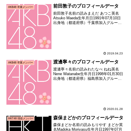
前田敦子のプロフィールデータ
AKB48 卒業メンバー
前田敦子名前の読みまえだ あつこ英名
Atsuko Maeda生年月日1991年07月10日
出身地（都道府県）千葉県加入グループ
AKB48加入期1期生（秋葉原48プロジェ
クトオープニングメンバーオーディショ
ン合格者）加入日2005年10月30...
2019.04.23
渡邊寧々のプロフィールデータ
AKB48 卒業メンバー
渡邊寧々名前の読みわたなべ ねね英名
Nene Watanabe生年月日1998年01月30日
出身地（都道府県）福島県加入グループ
AKB48加入期13期生（AKB48第13期研究
生オーディション合格者）加入日2011年
09月24日加入時年齢1...
2020.01.28
森保まどかのプロフィールデータ
HKT48 現役メンバー
森保まどか名前の読みもりやす まどか英
名Madoka Moriyasu生年月日1997年07月