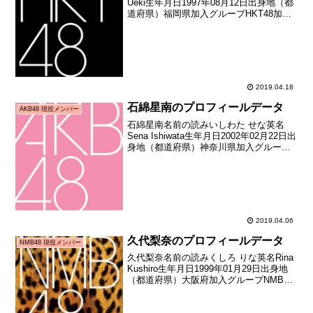
Ueki生年月日1997年08月12日出身地（都
道府県）福岡県加入グループHKT48加入
期1期生（HKT48第1期生オーディション
合格者）加入日2011年07月10日加入時年
齢13歳332日お披露目...
2019.04.18
石綿星南のプロフィールデータ
AKB48 現役メンバー
石綿星南名前の読みいしわた せな英名
Sena Ishiwata生年月日2002年02月22日出
身地（都道府県）神奈川県加入グループ
AKB48加入期ドラフト3期生（第3回
AKB48グループドラフト会議指名者）加
入日2018年01月21日加入時...
2019.04.06
久代梨奈のプロフィールデータ
NMB48 現役メンバー
久代梨奈名前の読みくしろ りな英名Rina
Kushiro生年月日1999年01月29日出身地
（都道府県）大阪府加入グループNMB48
加入期3期生（NMB48第3期生オーディシ
ョン合格者）加入日2011年12月25日加入