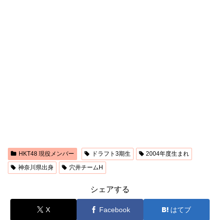
HKT48 現役メンバー
ドラフト3期生
2004年度生まれ
神奈川県出身
穴井チームH
シェアする
X
Facebook
はてブ