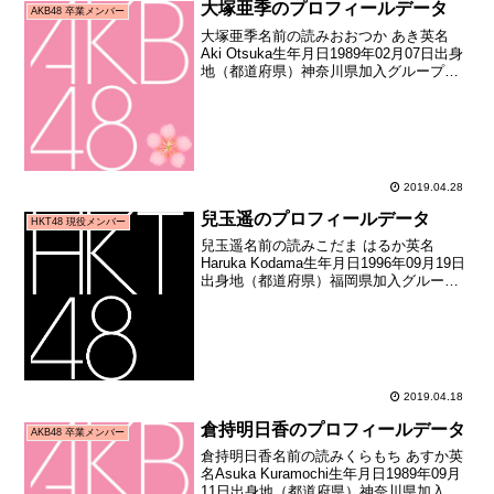
大塚亜季のプロフィールデータ
AKB48 卒業メンバー
大塚亜季名前の読みおおつか あき英名
Aki Otsuka生年月日1989年02月07日出身
地（都道府県）神奈川県加入グループ
AKB48加入期3期生（第三期AKB48追加
メンバーオーディション合格者）加入日
2006年12月03日加入時年齢17...
2019.04.28
兒玉遥のプロフィールデータ
HKT48 現役メンバー
兒玉遥名前の読みこだま はるか英名
Haruka Kodama生年月日1996年09月19日
出身地（都道府県）福岡県加入グループ
HKT48加入期1期生（HKT48第1期生オー
ディション合格者）加入日2011年07月10
日加入時年齢14歳294...
2019.04.18
倉持明日香のプロフィールデータ
AKB48 卒業メンバー
倉持明日香名前の読みくらもち あすか英
名Asuka Kuramochi生年月日1989年09月
11日出身地（都道府県）神奈川県加入グ