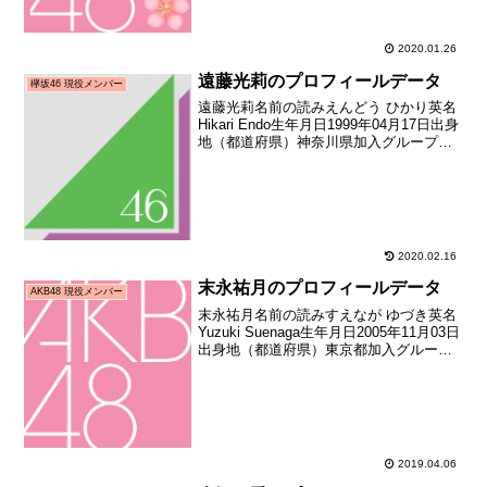
2020.01.26
遠藤光莉のプロフィールデータ
欅坂46 現役メンバー
遠藤光莉名前の読みえんどう ひかり英名
Hikari Endo生年月日1999年04月17日出身
地（都道府県）神奈川県加入グループ坂
道研修生→欅坂46加入期欅坂46 2期生(坂
道合同新規メンバー募集オーディション
合格者)加入日2018年08月...
2020.02.16
末永祐月のプロフィールデータ
AKB48 現役メンバー
末永祐月名前の読みすえなが ゆづき英名
Yuzuki Suenaga生年月日2005年11月03日
出身地（都道府県）東京都加入グループ
AKB48加入期ドラフト3期生（第3回
AKB48グループドラフト会議指名者）加
入日2018年01月21日加入...
2019.04.06