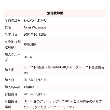
渡部愛加里
名前の読み
わたなべ あかり
英名
Akari Watanabe
生年月日
2004年10月18日
出身地（都
神奈川県
道府県）
加入グルー
HKT48
プ
ドラフト3期生（第3回AKB48グループドラフト会議指名
加入期
者）
加入日
2018年01月21日
加入時年齢
13歳095日
お披露目日
2018年03月31日
お披露目日
HKT48春のアリーナツアー2018 ～これが博多のやり方
場所
だ!～（さいたまスーパーアリーナ）