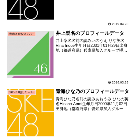
ディション合格者）加入日2016年06月中
旬加入時年齢15歳229...
2019.04.20
井上梨名のプロフィールデータ
欅坂46 現役メンバー
井上梨名名前の読みいのうえ りな英名
Rina Inoue生年月日2001年01月29日出身
地（都道府県）兵庫県加入グループ欅坂
46加入期2期生(坂道合同新規メンバー募
集オーディション)加入時年齢17歳202日
メディア向けお披露目日2018年...
2019.03.29
青海ひな乃のプロフィールデータ
SKE48 現役メンバー
青海ひな乃名前の読みあおうみ ひなの英
名Hinano Aomi生年月日2000年11月02日
出身地（都道府県）愛知県加入グループ
SKE48加入期9期生加入日2018年12月09
日加入時年齢18歳037日お披露目日2018
年12月31日お披露...