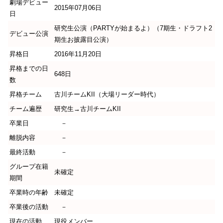
劇場デビュー
2015年07月06日
日
研究生公演（PARTYが始まるよ）（7期生・ドラフト2
デビュー公演
期生お披露目公演）
昇格日
2016年11月20日
昇格までの日
648日
数
昇格チーム
古川チームKII（大場リーダー時代）
チーム遍歴
研究生→古川チームKII
卒業日
－
離脱内容
－
最終活動
－
グループ在籍
未確定
期間
卒業時の年齢
未確定
卒業後の活動
－
現在の活動
現役メンバー