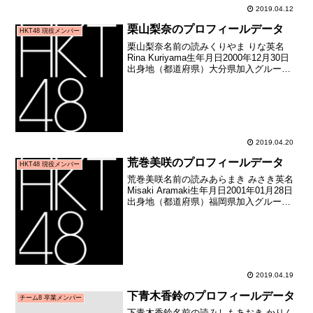
2019.04.12
栗山梨奈のプロフィールデータ
HKT48 現役メンバー
栗山梨奈名前の読みくりやま りな英名
Rina Kuriyama生年月日2000年12月30日
出身地（都道府県）大分県加入グループ
HKT48加入期5期生（HKT48第5期生オー
ディション合格者）加入日2018年09月02
日加入時年齢17歳24...
2019.04.20
荒巻美咲のプロフィールデータ
HKT48 現役メンバー
荒巻美咲名前の読みあらまき みさき英名
Misaki Aramaki生年月日2001年01月28日
出身地（都道府県）福岡県加入グループ
HKT48加入期3期生（HKT48第3期生オー
ディション合格者）加入日2013年08月04
日加入時年齢12歳...
2019.04.19
下青木香鈴のプロフィールデータ
チーム8 卒業メンバー
下青木香鈴名前の読みしもあおき かりん