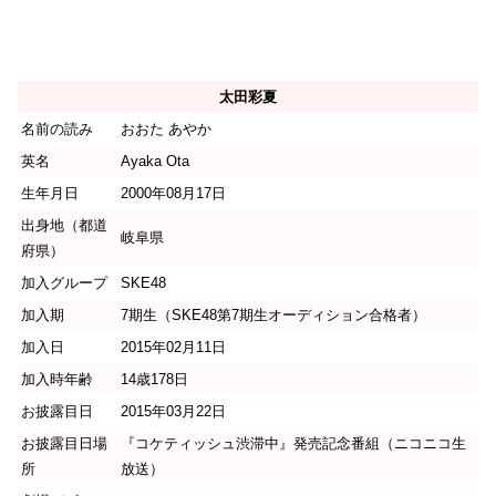
太田彩夏
名前の読み
おおた あやか
英名
Ayaka Ota
生年月日
2000年08月17日
出身地（都道
岐阜県
府県）
加入グループ
SKE48
加入期
7期生（SKE48第7期生オーディション合格者）
加入日
2015年02月11日
加入時年齢
14歳178日
お披露目日
2015年03月22日
お披露目日場
『コケティッシュ渋滞中』発売記念番組（ニコニコ生
所
放送）