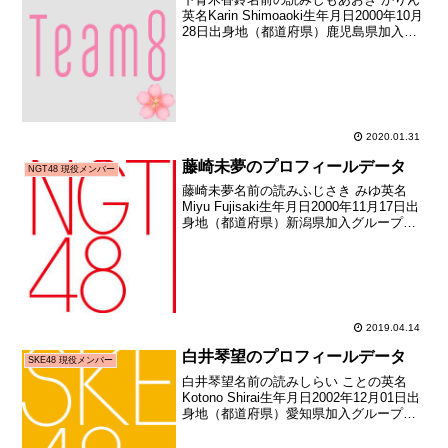
英名Karin Shimoaoki生年月日2000年10月
28日出身地（都道府県）鹿児島県加入グ
ループAKB48（チーム8）加入期チーム8
初期（AKB48 Team8 全国一斉オーディ
ション合格者）加...
2020.01.31
藤崎未夢のプロフィールデータ
NGT48 現役メンバー
藤崎未夢名前の読みふじさき みゆ英名
Miyu Fujisaki生年月日2000年11月17日出
身地（都道府県）新潟県加入グループ
NGT48加入期ドラフト3期生（第3回
AKB48グループドラフト会議指名者）加
入日2018年01月21日加入時年...
2019.04.14
白井琴望のプロフィールデータ
SKE48 現役メンバー
白井琴望名前の読みしらい ことの英名
Kotono Shirai生年月日2002年12月01日出
身地（都道府県）愛知県加入グループ
SKE48加入期ドラフト2期生（第2回
AKB48グループドラフト会議指名者）加