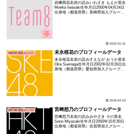
岩﨑萌花名前の読みいわさき もえか英名
Moeka Iwasaki生年月日2000年04月24日
出身地（都道府県）長崎県加入グループ
AKB48（チーム8）加入期チーム8 初期
（AKB48 Team8 全国一斉オーディショ
ン合格者）加入日201...
2020.01.31
末永桜花のプロフィールデータ
SKE48 現役メンバー
末永桜花名前の読みすえなが おうか英名
Oka Suenaga生年月日2002年02月26日出
身地（都道府県）愛知県加入グループ
SKE48加入期7期生（SKE48第7期生オー
ディション合格者）加入日2015年02月11
日加入時年齢12歳350...
2019.04.10
宮﨑想乃のプロフィールデータ
HKT48 現役メンバー
宮﨑想乃名前の読みみやざき その英名
Sono Miyazaki生年月日2000年10月30日
出身地（都道府県）佐賀県加入グループ
HKT48加入期4期生（HKT48第4期生オー