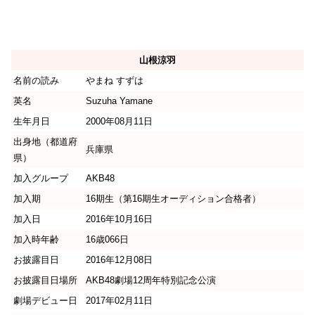
山根涼羽
名前の読み
やまね すずは
英名
Suzuha Yamane
生年月日
2000年08月11日
出身地（都道府
兵庫県
県）
加入グループ
AKB48
加入期
16期生（第16期生オーディション合格者）
加入日
2016年10月16日
加入時年齢
16歳066日
お披露目日
2016年12月08日
お披露目日場所
AKB48劇場12周年特別記念公演
劇場デビュー日
2017年02月11日