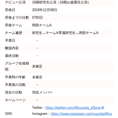
デビュー公演
16期研究生公演（16期お披露目公演）
昇格日
2018年12月08日
昇格までの日数
0783日
昇格チーム
岡部チームA
チーム遍歴
研究生→チームA専属研究生→岡部チームA
卒業日
－
離脱内容
－
最終活動
－
グループ在籍期
未確定
間
卒業時の年齢
未確定
卒業後の活動
－
現在の活動
現役メンバー
ホームページ
－
Twitter：
https://twitter.com/48suzuha_16love
SNS
Instagram：
https://www.instagram.com/suzuha48ya