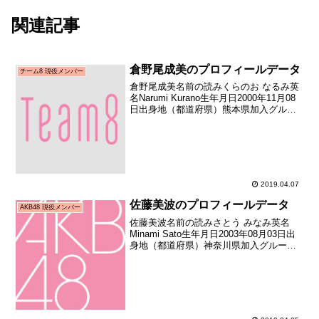
関連記事
倉野尾成美のプロフィールデータ
チーム8 現役メンバー
倉野尾成美名前の読みくらのお なるみ英
名Narumi Kurano生年月日2000年11月08
日出身地（都道府県）熊本県加入グルー
プAKB48（チーム8）加入期チーム8 初期
加入日2014年03月02日加入時年齢13歳
114日お披露目日20...
2019.04.07
佐藤美波のプロフィールデータ
AKB48 現役メンバー
佐藤美波名前の読みさとう みなみ英名
Minami Sato生年月日2003年08月03日出
身地（都道府県）神奈川県加入グループ
AKB48加入期16期生（第16期生オーディ
ション合格者）加入日2016年10月16日加
入時年齢13歳074日お披...