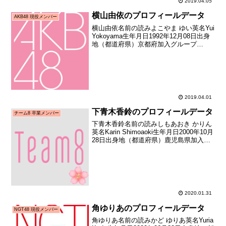
2019.04.05
横山由依のプロフィールデータ
AKB48 現役メンバー
横山由依名前の読みよこやま ゆい英名Yui
Yokoyama生年月日1992年12月08日出身
地（都道府県）京都府加入グループ
AKB48加入期9期生（第六回研究生オーデ
ィション合格者）加入日2009年09月20日
加入時年齢16歳286日お披...
2019.04.01
下青木香鈴のプロフィールデータ
チーム8 卒業メンバー
下青木香鈴名前の読みしもあおき かりん
英名Karin Shimoaoki生年月日2000年10月
28日出身地（都道府県）鹿児島県加入グ
ループAKB48（チーム8）加入期チーム8
初期（AKB48 Team8 全国一斉オーディ
ション合格者）加...
2020.01.31
角ゆりあのプロフィールデータ
NGT48 現役メンバー
角ゆりあ名前の読みかど ゆりあ英名Yuria