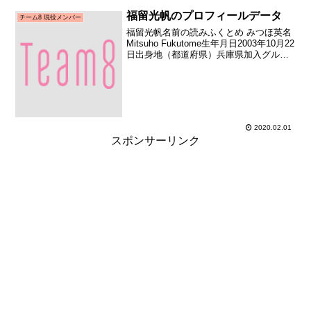
福留光帆のプロフィールデータ
チーム8 現役メンバー
福留光帆名前の読みふくとめ みつほ英名
Mitsuho Fukutome生年月日2003年10月22
日出身地（都道府県）兵庫県加入グルー
プAKB48（チーム8）加入期チーム8 補充
（AKB48チーム8代表不在県メンバー募集
合同オーディション合...
2020.02.01
スポンサーリンク