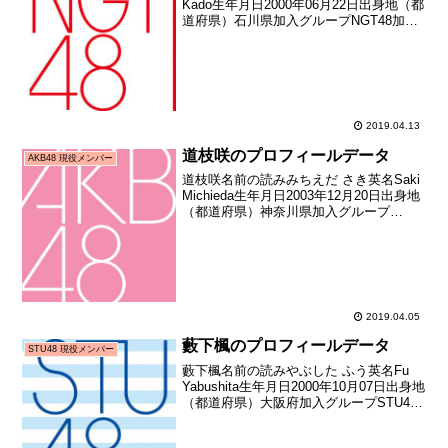
Kado生年月日2000年06月22日出身地（都
道府県）石川県加入グループNGT48加入
期1期生（NGT48第1期生オーディショ
ン）加入日2015年07月25日加入時年齢15
歳033日お披露目日...
2019.04.13
道枝咲のプロフィールデータ
AKB48 現役メンバー
道枝咲名前の読みみちえだ さき英名Saki
Michieda生年月日2003年12月20日出身地
（都道府県）神奈川県加入グループ
AKB48加入期16期生（第16期生オーディ
ション合格者）加入日2016年10月16日加
入時年齢12歳301日お...
2019.04.05
藪下楓のプロフィールデータ
STU48 現役メンバー
藪下楓名前の読みやぶした ふう英名Fu
Yabushita生年月日2000年10月07日出身地
（都道府県）大阪府加入グループSTU48
加入期1期生（STU48第1期生オーディシ
ョン）加入日2017年03月19日加入時年齢