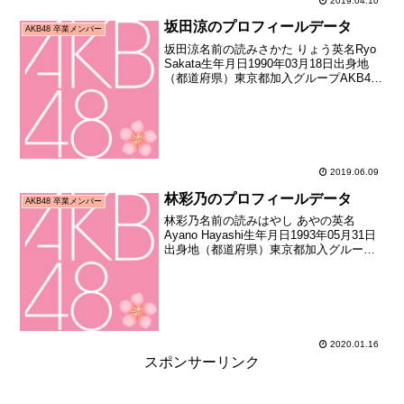
2019.04.10
坂田涼のプロフィールデータ
AKB48 卒業メンバー
坂田涼名前の読みさかた りょう英名Ryo
Sakata生年月日1990年03月18日出身地
（都道府県）東京都加入グループAKB48
加入期3期生（AKB48チームBオーディシ
ョン合格者）加入日2006年12月03日加入
時年齢16歳260日お披...
2019.06.09
林彩乃のプロフィールデータ
AKB48 卒業メンバー
林彩乃名前の読みはやし あやの英名
Ayano Hayashi生年月日1993年05月31日
出身地（都道府県）東京都加入グループ
AKB48加入期7期生（第四回AKB48研究
生オーディション合格者）加入日2008年
12月加入時年齢15歳198日...
2020.01.16
スポンサーリンク