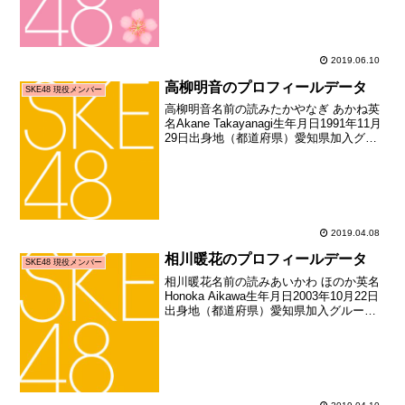
入時年齢17歳210日お...
2019.06.10
高柳明音のプロフィールデータ
SKE48 現役メンバー
高柳明音名前の読みたかやなぎ あかね英
名Akane Takayanagi生年月日1991年11月
29日出身地（都道府県）愛知県加入グル
ープSKE48加入期2期生加入日2009年03
月29日加入時年齢17歳120日お披露目日
2009年04月2...
2019.04.08
相川暖花のプロフィールデータ
SKE48 現役メンバー
相川暖花名前の読みあいかわ ほのか英名
Honoka Aikawa生年月日2003年10月22日
出身地（都道府県）愛知県加入グループ
SKE48加入期7期生（SKE48第7期生オー
ディション合格者）加入日2015年02月11
日加入時年齢11歳1...