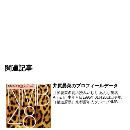
関連記事
井尻晏菜のプロフィールデータ
NMB48 現役メンバー
井尻晏菜名前の読みいじり あんな英名
Anna Ijiri生年月日1995年01月20日出身地
（都道府県）京都府加入グループNMB48
加入期3期生（NMB48第3期生オーディシ
ョン合格者）加入日2011年12月25日加入
時年齢16歳339日お...