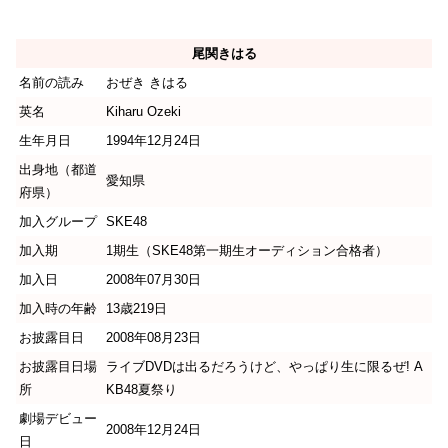
尾関きはる
名前の読み
おぜき きはる
英名
Kiharu Ozeki
生年月日
1994年12月24日
出身地（都道
愛知県
府県）
加入グループ
SKE48
加入期
1期生（SKE48第一期生オーディション合格者）
加入日
2008年07月30日
加入時の年齢
13歳219日
お披露目日
2008年08月23日
お披露目日場
ライブDVDは出るだろうけど、やっぱり生に限るぜ! A
所
KB48夏祭り
劇場デビュー
2008年12月24日
日