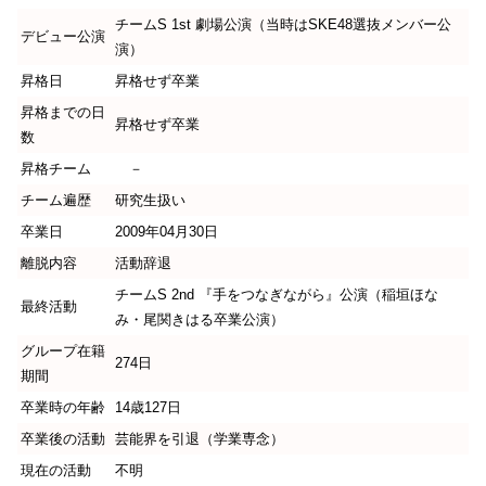
チームS 1st 劇場公演（当時はSKE48選抜メンバー公
デビュー公演
演）
昇格日
昇格せず卒業
昇格までの日
昇格せず卒業
数
昇格チーム
－
チーム遍歴
研究生扱い
卒業日
2009年04月30日
離脱内容
活動辞退
チームS 2nd 『手をつなぎながら』公演（稲垣ほな
最終活動
み・尾関きはる卒業公演）
グループ在籍
274日
期間
卒業時の年齢
14歳127日
卒業後の活動
芸能界を引退（学業専念）
現在の活動
不明