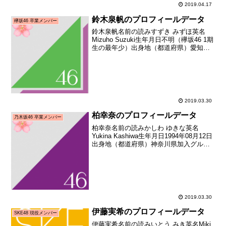
2019.04.17
鈴木泉帆のプロフィールデータ
欅坂46 卒業メンバー
鈴木泉帆名前の読みすずき みずほ英名
Mizuho Suzuki生年月日不明（欅坂46 1期
生の最年少）出身地（都道府県）愛知県
加入グループ欅坂46加入期1期生（鳥居坂
46 1期生メンバーオーディション）加入
日2015年08月21日加入時年齢...
2019.03.30
柏幸奈のプロフィールデータ
乃木坂46 卒業メンバー
柏幸奈名前の読みかしわ ゆきな英名
Yukina Kashiwa生年月日1994年08月12日
出身地（都道府県）神奈川県加入グルー
プ乃木坂46加入期1期生（AKB48公式ラ
イバル「乃木坂46」オーディション）加
入日2011年08月21日加入時...
2019.03.30
伊藤実希のプロフィールデータ
SKE48 現役メンバー
伊藤実希名前の読みいとう みき英名Miki