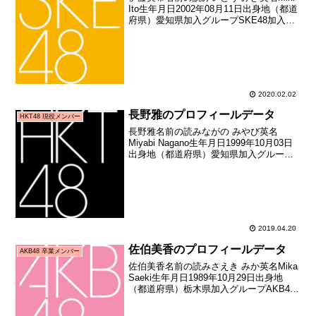
Ito生年月日2002年08月11日出身地（都道
府県）愛知県加入グループSKE48加入期
10期生（SKE48第10期生オーディション
合格者）加入日2019年11月19日加入時年
齢17歳100日お披...
2020.02.02
長野雅のプロフィールデータ
HKT48 現役メンバー
長野雅名前の読みながの みやび英名
Miyabi Nagano生年月日1999年10月03日
出身地（都道府県）愛知県加入グループ
HKT48加入期5期生（HKT48第5期生オー
ディション合格者）加入日2018年09月02
日加入時年齢18歳334...
2019.04.20
佐伯美香のプロフィールデータ
AKB48 卒業メンバー
佐伯美香名前の読みさえき みか英名Mika
Saeki生年月日1989年10月29日出身地
（都道府県）栃木県加入グループAKB48
加入期4期生（AKB48劇団員募集オーディ
ション合格者）加入日2007年05月27日加