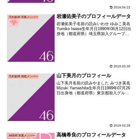
2019.04.22
岩瀬佑美子のプロフィールデータ
乃木坂46 卒業メンバー
岩瀬佑美子名前の読みいわせ ゆみこ英名
Yumiko Iwase生年月日1990年06月12日出
身地（都道府県）埼玉県加入グループ乃
木坂46加入期1期生（AKB48公式ライバ
ル「乃木坂46」オーディション）加入日
2011年08月21日加入時年...
2019.03.30
山下美月のプロフィール
乃木坂46 現役メンバー
山下美月名前の読みやました みづき英名
Mizuki Yamashita生年月日1999年07月26
日出身地（都道府県）東京都加入グルー
プ乃木坂46加入期3期生（乃木坂46 第3期
オーディション）加入時年齢17歳040日メ
ディア向けお披露目日...
2019.03.28
高橋希良のプロフィールデータ
AKB48 卒業メンバー