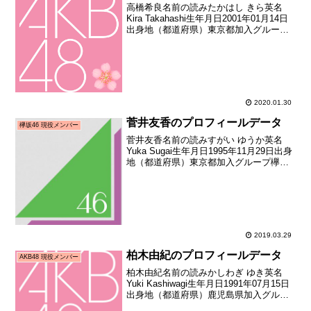
高橋希良名前の読みたかはし きら英名
Kira Takahashi生年月日2001年01月14日
出身地（都道府県）東京都加入グループ
AKB48加入期ドラフト2期生（第2回
AKB48グループドラフト会議指名者）加
入日2015年05月10日加入時...
2020.01.30
菅井友香のプロフィールデータ
欅坂46 現役メンバー
菅井友香名前の読みすがい ゆうか英名
Yuka Sugai生年月日1995年11月29日出身
地（都道府県）東京都加入グループ欅坂
46加入期1期生（鳥居坂46 1期生メンバー
オーディション）加入時年齢19歳265日メ
ディア向けお披露目日2015...
2019.03.29
柏木由紀のプロフィールデータ
AKB48 現役メンバー
柏木由紀名前の読みかしわぎ ゆき英名
Yuki Kashiwagi生年月日1991年07月15日
出身地（都道府県）鹿児島県加入グルー
プAKB48加入期3期生（第三期AKB48追