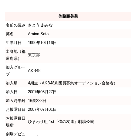
佐藤亜美菜
名前の読み
さとう あみな
英名
Amina Sato
生年月日
1990年10月16日
出身地（都
東京都
道府県）
加入グルー
AKB48
プ
加入期
4期生（AKB48劇団員募集オーディション合格者）
加入日
2007年05月27日
加入時年齢
16歳223日
お披露目日
2007年07月01日
お披露目日
ひまわり組 1st『僕の友達』劇場公演
場所
劇場デビュ