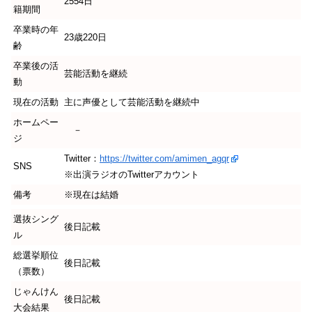
2554日
籍期間
卒業時の年
23歳220日
齢
卒業後の活
芸能活動を継続
動
現在の活動
主に声優として芸能活動を継続中
ホームペー
－
ジ
Twitter：
https://twitter.com/amimen_agqr
SNS
※出演ラジオのTwitterアカウント
備考
※現在は結婚
選抜シング
後日記載
ル
総選挙順位
後日記載
（票数）
じゃんけん
後日記載
大会結果