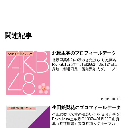
関連記事
北原里英のプロフィールデータ
AKB48 卒業メンバー
北原里英名前の読みきたはら りえ英名
Rie Kitahara生年月日1991年06月24日出
身地（都道府県）愛知県加入グループ
AKB48→NGT48加入期5期生（第ニ回
AKB48研究生オーディション合格者）加
入日2007年10月06日加入時...
2019.06.11
生田絵梨花のプロフィールデータ
乃木坂46 現役メンバー
生田絵梨花名前の読みいくた えりか英名
Erika Ikuta生年月日1997年01月22日出身
地（都道府県）東京都加入グループ乃木