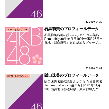
坂46加入期1期生（AKB48公式ライバル
「乃木坂46」オーディション合格者）加
入日2011年08月21日加入...
2019.04.22
石黒莉美のプロフィールデータ
AKB48 卒業メンバー
石黒莉美名前の読みいしぐろ れみ英名
Remi Ishiguro生年月日1991年05月23日出
身地（都道府県）東京都加入グループ
AKB48加入期7期生（第四回AKB48研究
生オーディション合格者）加入日2008年
12月加入時年齢17歳206...
2020.01.09
阪口珠美のプロフィールデータ
乃木坂46 現役メンバー
阪口珠美名前の読みさかぐち たまみ英名
Tamami Sakaguchi生年月日2001年11月
10日出身地（都道府県）東京都加入グル
ープ乃木坂46加入期3期生（乃木坂46 第3
期オーディション合格者）加入日2016年
09月04日加入時年齢1...