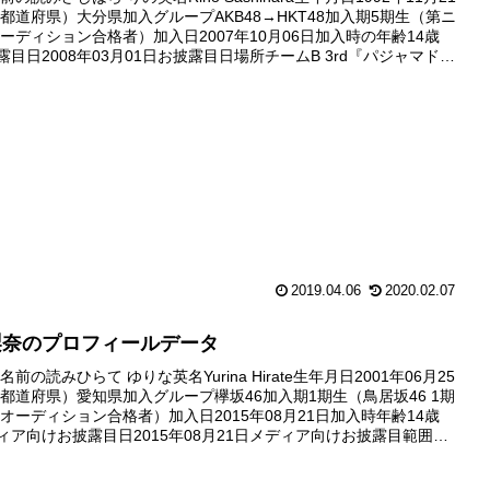
都道府県）大分県加入グループAKB48→HKT48加入期5期生（第ニ
ーディション合格者）加入日2007年10月06日加入時の年齢14歳
露目日2008年03月01日お披露目日場所チームB 3rd『パジャマドラ
バックダンサー劇場デ...
2019.04.06
2020.02.07
梨奈のプロフィールデータ
前の読みひらて ゆりな英名Yurina Hirate生年月日2001年06月25
都道府県）愛知県加入グループ欅坂46加入期1期生（鳥居坂46 1期
オーディション合格者）加入日2015年08月21日加入時年齢14歳
ディア向けお披露目日2015年08月21日メディア向けお披露目範囲最
ション後のフォトセッションの...