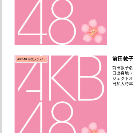
前田敦
AKB48 卒業メンバー
前田敦子名前
日出身地（
ジェクトオ
日加入時年
1st『PA