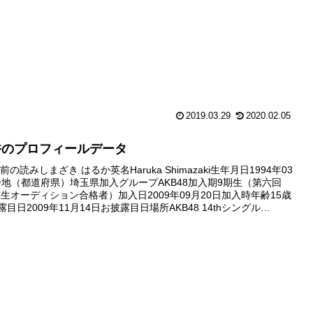
2019.03.29
2020.02.05
香のプロフィールデータ
の読みしまざき はるか英名Haruka Shimazaki生年月日1994年03
身地（都道府県）埼玉県加入グループAKB48加入期9期生（第六回
研究生オーディション合格者）加入日2009年09月20日加入時年齢15歳
露目日2009年11月14日お披露目日場所AKB48 14thシングル
』劇場盤握手会（東...