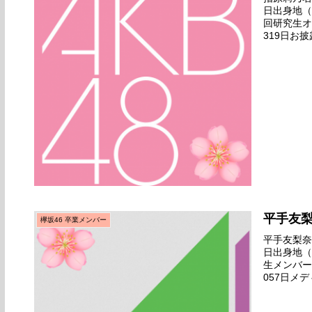
日出身地（
回研究生オ
319日お披
イブ』公演
平手友
欅坂46 卒業メンバー
平手友梨奈名
日出身地（
生メンバー
057日メ
終オーディ