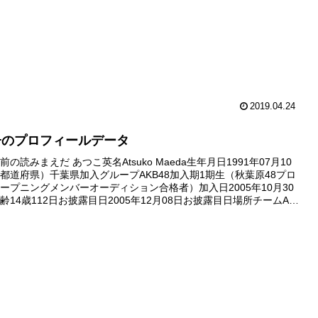
2019.04.24
子のプロフィールデータ
の読みまえだ あつこ英名Atsuko Maeda生年月日1991年07月10
都道府県）千葉県加入グループAKB48加入期1期生（秋葉原48プロ
ープニングメンバーオーディション合格者）加入日2005年10月30
齢14歳112日お披露目日2005年12月08日お披露目日場所チームA
RTYが始まるよ』公演劇場...