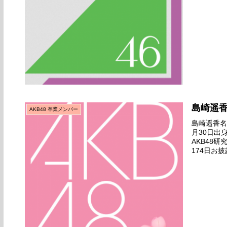
島崎遥
AKB48 卒業メンバー
島崎遥香名前
月30日出
AKB48
174日お披
『RIVER