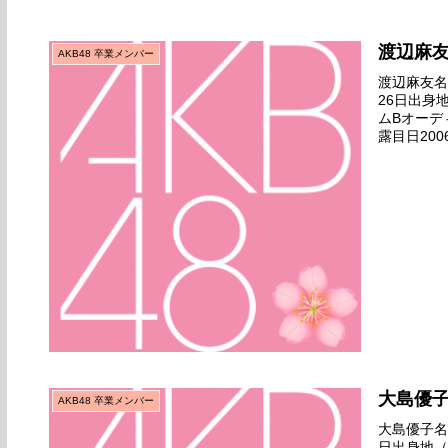
渡辺麻
AKB48 卒業メンバー
渡辺麻友名前
26日出身
ムBオーデ
露目日2006
ビュー日20.
大島優
AKB48 卒業メンバー
大島優子名前
日出身地（