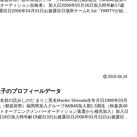
オーディション合格者） 加入日2006年02月26日加入時年齢17歳
露目日2006年04月01日お披露目日場所チームK 1st『PARTYが始ま
場デビュー日20...
2019.04.24
里子のプロフィールデータ
前の読みしのだ まりこ英名Mariko Shinoda生年月日1986年03月
地（都道府県）福岡県加入グループAKB48加入期1.5期生（秋葉原48
トオープニングメンバーオーディション落選から補充加入）加入日
1月18日加入時年齢19歳313日お披露目日2006年01月22日お披露目日
1st『PARTY...