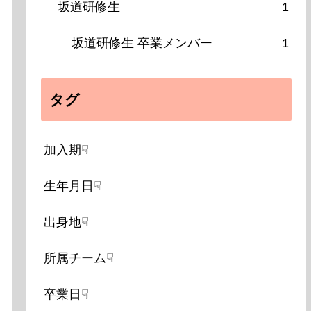
坂道研修生
1
坂道研修生 卒業メンバー
1
タグ
加入期☟
生年月日☟
出身地☟
所属チーム☟
卒業日☟