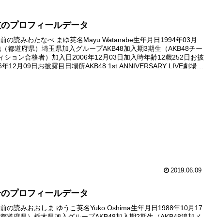
友のプロフィールデータ
の読みわたなべ まゆ英名Mayu Watanabe生年月日1994年03月
地（都道府県）埼玉県加入グループAKB48加入期3期生（AKB48チー
ィション合格者）加入日2006年12月03日加入時年齢12歳252日お披
年12月09日お披露目日場所AKB48 1st ANNIVERSARY LIVE劇場デ
..
2019.06.09
子のプロフィールデータ
の読みおおしま ゆうこ英名Yuko Oshima生年月日1988年10月17
都道府県）栃木県加入グループAKB48加入期2期生（AKB48追加メ