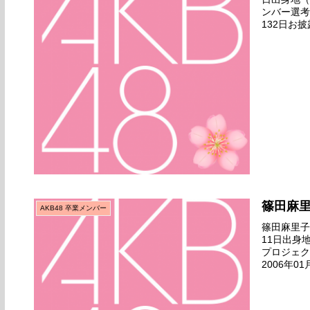
ンバー選考
132日お披
るよ』公演劇
篠田麻
AKB48 卒業メンバー
篠田麻里子名
11日出身
プロジェク
2006年0
場所チームA 