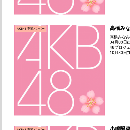
高橋み
AKB48 卒業メンバー
高橋みなみ名
04月08
48プロジ
10月30日
ームA 1st
小嶋陽
AKB48 卒業メンバー