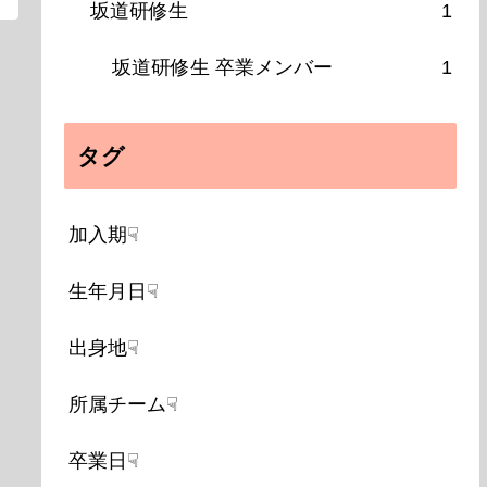
坂道研修生
1
坂道研修生 卒業メンバー
1
タグ
加入期☟
生年月日☟
出身地☟
所属チーム☟
卒業日☟