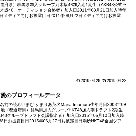
道府県）群馬県加入グループ乃木坂46加入期1期生（AKB48公式ラ
木坂46」オーディション合格者）加入日2011年08月21日加入時年
01日メディア向けお披露目日2011年08月22日メディア向けお披露目
ーディション後の記者会見...
2019.03.28
2019.04.22
莉愛のプロフィールデータ
前の読みいまむら まりあ英名Maria Imamura生年月日2003年09
身地（都道府県）群馬県加入グループHKT48加入期ドラフト2期生
KB48グループドラフト会議指名者）加入日2015年05月10日加入時
38日お披露目日2015年06月27日お披露目日場所HKT48全国ツアー
終わっとらんけん～（横浜...