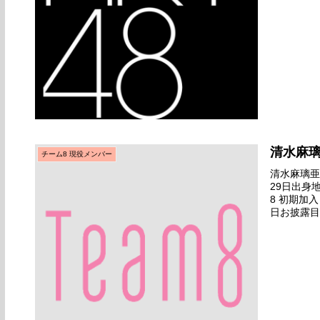
清水麻
チーム8 現役メンバー
清水麻璃亜名
29日出身
8 初期加入
日お披露目日
月06日デビ