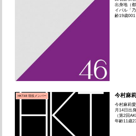
出身地（都
イバル「乃
齢19歳0
範囲最終オ
今村麻
HKT48 現役メンバー
今村麻莉愛名
月14日出
（第2回A
年齢11歳2
～全国統一