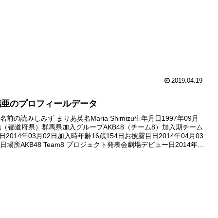
2019.04.19
璃亜のプロフィールデータ
前の読みしみず まりあ英名Maria Shimizu生年月日1997年09月
地（都道府県）群馬県加入グループAKB48（チーム8）加入期チーム
日2014年03月02日加入時年齢16歳154日お披露目日2014年04月03
場所AKB48 Team8 プロジェクト発表会劇場デビュー日2014年08
ュー公演...