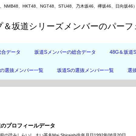
8、NMB48、HKT48、NGT48、STU48、乃木坂46、欅坂46、
ープ＆坂道シリーズメンバーのパー
総合データ
坂道Sメンバーの総合データ
48G＆坂
店の選抜メンバー一覧
坂道Sの選抜メンバー一覧
選
衣のプロフィールデータ
の読みしらいし まい英名Mai Shiraishi生年月日1992年08月20日