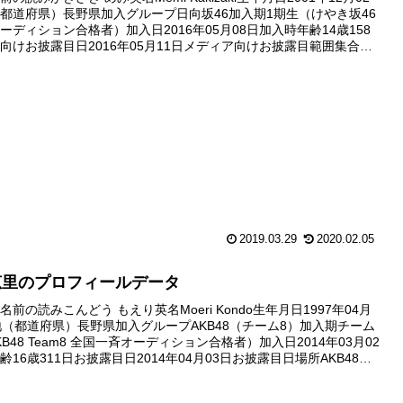
都道府県）長野県加入グループ日向坂46加入期1期生（けやき坂46
ーディション合格者）加入日2016年05月08日加入時年齢14歳158
向けお披露目日2016年05月11日メディア向けお披露目範囲集合写
出演日2016年09月05日...
2019.03.29
2020.02.05
恵里のプロフィールデータ
前の読みこんどう もえり英名Moeri Kondo生年月日1997年04月
地（都道府県）長野県加入グループAKB48（チーム8）加入期チーム
KB48 Team8 全国一斉オーディション合格者）加入日2014年03月02
16歳311日お披露目日2014年04月03日お披露目日場所AKB48
ロジェクト...