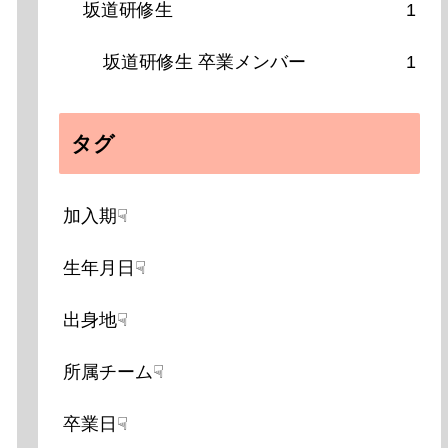
坂道研修生
1
坂道研修生 卒業メンバー
1
タグ
加入期☟
生年月日☟
出身地☟
所属チーム☟
卒業日☟