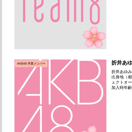
折井あ
AKB48 卒業メンバー
折井あゆみ名
出身地（都
ェクトオー
加入時年齢
1st『PA