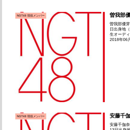
曽我部
NGT48 現役メンバー
曽我部優芽名
日出身地（
生オーディ
2018年0
ュー日2018
安藤千
NGT48 現役メンバー
安藤千伽奈名
13日出身