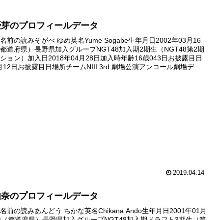
優芽のプロフィールデータ
前の読みそがべ ゆめ英名Yume Sogabe生年月日2002年03月16
都道府県）長野県加入グループNGT48加入期2期生（NGT48第2期
ション）加入日2018年04月28日加入時年齢16歳043日お披露目日
6月12日お披露目日場所チームNIII 3rd 劇場公演アンコール劇場デビ
年11月29日デ...
2019.04.14
伽奈のプロフィールデータ
前の読みあんどう ちかな英名Chikana Ando生年月日2001年01月
地（都道府県）長野県加入グループNGT48加入期ドラフト3期生（第