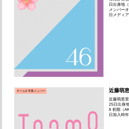
日出身地（
メンバーオ
日メディア
真1枚番組初
近藤萌
チーム8 卒業メンバー
近藤萌恵里名
25日出身
8 初期（A
日加入時年齢
Team8 プ