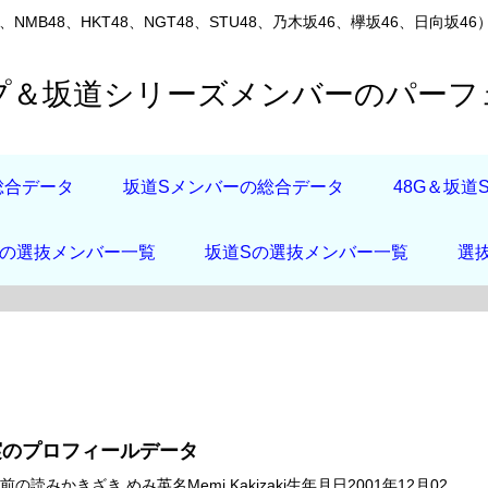
8、NMB48、HKT48、NGT48、STU48、乃木坂46、欅坂46、
ープ＆坂道シリーズメンバーのパー
総合データ
坂道Sメンバーの総合データ
48G＆坂
店の選抜メンバー一覧
坂道Sの選抜メンバー一覧
選
実のプロフィールデータ
の読みかきざき めみ英名Memi Kakizaki生年月日2001年12月02