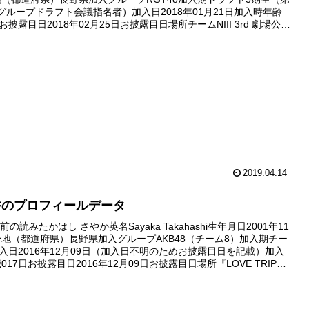
48グループドラフト会議指名者）加入日2018年01月21日加入時年齢
日お披露目日2018年02月25日お披露目日場所チームNIII 3rd 劇場公演
劇場デビュー日...
2019.04.14
香のプロフィールデータ
の読みたかはし さやか英名Sayaka Takahashi生年月日2001年11
身地（都道府県）長野県加入グループAKB48（チーム8）加入期チー
加入日2016年12月09日（加入日不明のためお披露目日を記載）加入
017日お披露目日2016年12月09日お披露目日場所『LOVE TRIP／
分けなさい』個別...