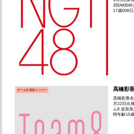
3回AKB
17歳008
（昼公演）
髙橋彩
チーム8 現役メンバー
髙橋彩香名前
月22日出
ム8 追加
時年齢15歳
しあわせを