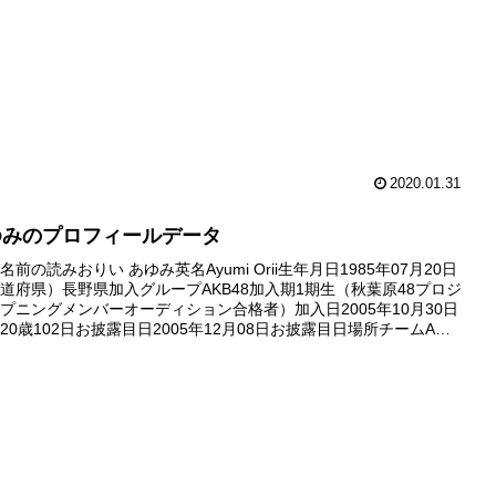
2020.01.31
ゆみのプロフィールデータ
前の読みおりい あゆみ英名Ayumi Orii生年月日1985年07月20日
道府県）長野県加入グループAKB48加入期1期生（秋葉原48プロジ
プニングメンバーオーディション合格者）加入日2005年10月30日
20歳102日お披露目日2005年12月08日お披露目日場所チームA
RTYが始まるよ』公演劇場デ...