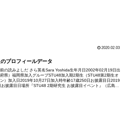
2020.02.03
良のプロフィールデータ
の読みよしだ さら英名Sara Yoshida生年月日2002年02月19日出
府県）福岡県加入グループSTU48加入期2期生（STU48第2期生オ
）加入日2019年10月27日加入時年齢17歳250日お披露目日2019
1日お披露目日場所『STU48 2期研究生 お披露目イベント』（広島
ビュー日デビュー待ち...