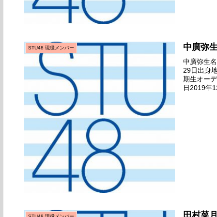
中廣弥
STU48 現役メンバー
中廣弥生名前
29日出身
期生オーデ
日2019年
（広島港）
田村菜
STU48 現役メンバー