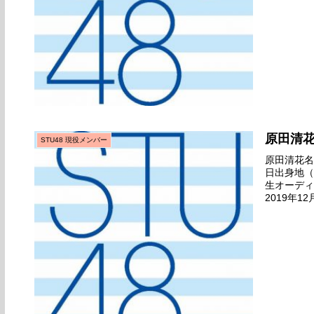
原田清
STU48 現役メンバー
原田清花名前
日出身地（
生オーディ
2019年1
島港）劇場