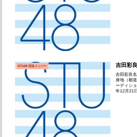
吉田彩
STU48 現役メンバー
吉田彩良名前
身地（都道
ーディション
年12月2
港）劇場デ