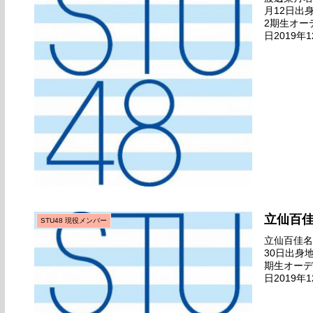
月12日出
2期生オー
日2019年
（広島港）
立仙百
STU48 現役メンバー
立仙百佳名前
30日出身
期生オーデ
日2019年
（広島港）