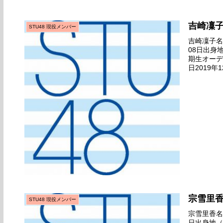
吉崎凜
STU48 現役メンバー
吉崎凜子名前
08日出身
期生オーデ
日2019年
（広島港）
宗雪里
STU48 現役メンバー
宗雪里香名前
日出身地（