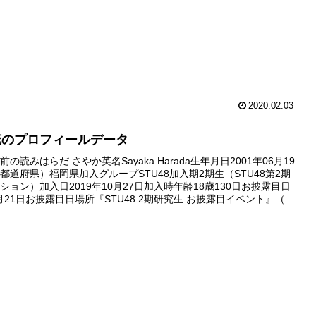
2020.02.03
花のプロフィールデータ
の読みはらだ さやか英名Sayaka Harada生年月日2001年06月19
都道府県）福岡県加入グループSTU48加入期2期生（STU48第2期
ション）加入日2019年10月27日加入時年齢18歳130日お披露目日
2月21日お披露目日場所『STU48 2期研究生 お披露目イベント』（広
デビュー日デビュー...