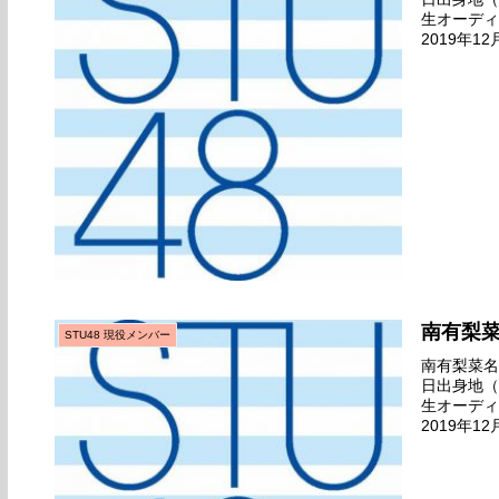
生オーディ
2019年1
島港）劇場
南有梨
STU48 現役メンバー
南有梨菜名前
日出身地（
生オーディ
2019年1
島港）劇場