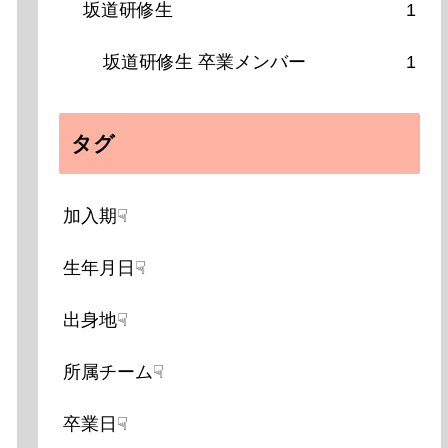
坂道研修生
1
坂道研修生 卒業メンバー
1
タグ
加入期☟
生年月日☟
出身地☟
所属チーム☟
卒業日☟