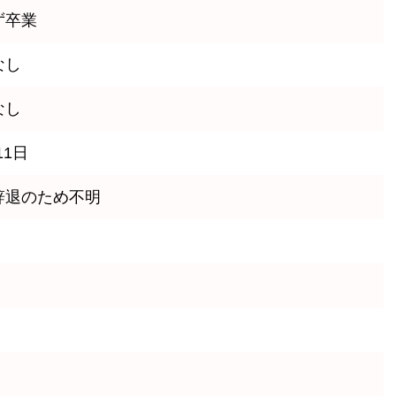
ず卒業
なし
なし
11日
辞退のため不明