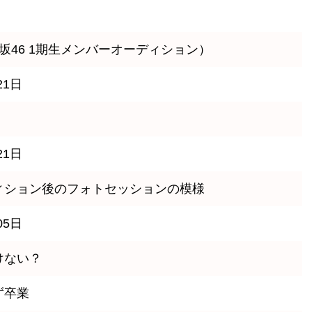
坂46 1期生メンバーオーディション）
21日
21日
ィション後のフォトセッションの模様
05日
けない？
ず卒業