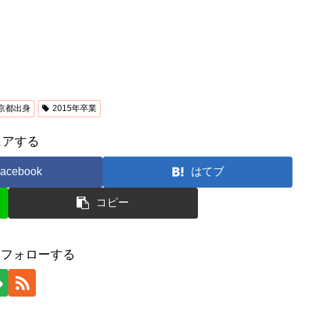
京都出身
2015年卒業
ェアする
acebook
はてブ
コピー
taをフォローする