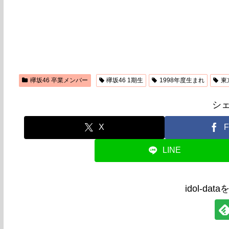
欅坂46 卒業メンバー
欅坂46 1期生
1998年度生まれ
東
シ
X
F
LINE
idol-da