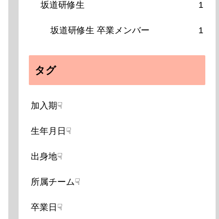
坂道研修生
1
坂道研修生 卒業メンバー
1
タグ
加入期☟
生年月日☟
出身地☟
所属チーム☟
卒業日☟