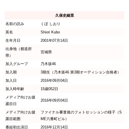
久保史緒里
名前の読み
くぼ しおり
英名
Shiori Kubo
生年月日
2001年07月14日
出身地（都道府
宮城県
県）
加入グループ
乃木坂46
加入期
3期生（乃木坂46 第3期オーディション合格者）
加入日
2016年09月04日
加入時年齢
15歳052日
メディア向けお披
2016年09月04日
露目日
メディア向けお披
ファイナル審査後のフォトセッションの様子（S
露目範囲
ME六番町ビル）
番組初出演日
2016年12月14日