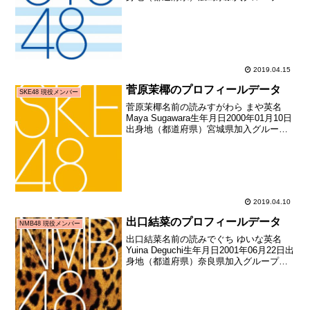
STU48加入期1期生（STU48第1期生オー
ディション）加入日2017年03月19日加入
時年齢15歳002日お披露...
2019.04.15
菅原茉椰のプロフィールデータ
SKE48 現役メンバー
菅原茉椰名前の読みすがわら まや英名
Maya Sugawara生年月日2000年01月10日
出身地（都道府県）宮城県加入グループ
SKE48加入期ドラフト2期生（第2回
AKB48グループドラフト会議指名者）加
入日2015年05月10日加入時年...
2019.04.10
出口結菜のプロフィールデータ
NMB48 現役メンバー
出口結菜名前の読みでぐち ゆいな英名
Yuina Deguchi生年月日2001年06月22日出
身地（都道府県）奈良県加入グループ
NMB48加入期6期生（NMB48第6期生オー
ディション合格者）加入日2018年06月25
日加入時年齢17歳00...