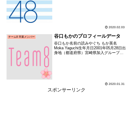
加入期2期生（STU48第2期生オーディシ
ョン）加入日2019年10月27日加入時年齢
17歳250日お披露...
2020.02.03
谷口もかのプロフィールデータ
チーム8 卒業メンバー
谷口もか名前の読みやぐち もか英名
Moka Yaguchi生年月日2001年05月28日出
身地（都道府県）宮崎県加入グループ
AKB48（チーム8）加入期チーム8 初期
（AKB48 Team8 全国一斉オーディショ
ン合格者）加入日2014年0...
2020.01.31
スポンサーリンク