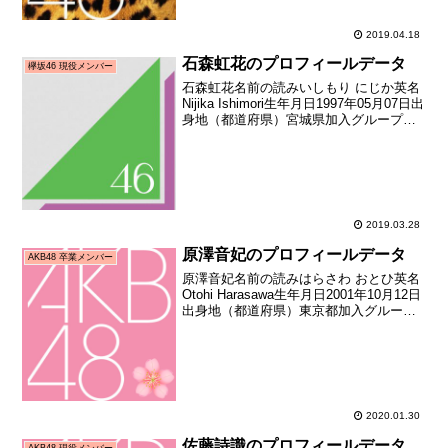
2019.04.18
石森虹花のプロフィールデータ
欅坂46 現役メンバー
石森虹花名前の読みいしもり にじか英名
Nijika Ishimori生年月日1997年05月07日出
身地（都道府県）宮城県加入グループ欅
坂46加入期1期生（鳥居坂46 1期生メンバ
ーオーディション）加入時年齢18歳106日
メディア向けお披露...
2019.03.28
原澤音妃のプロフィールデータ
AKB48 卒業メンバー
原澤音妃名前の読みはらさわ おとひ英名
Otohi Harasawa生年月日2001年10月12日
出身地（都道府県）東京都加入グループ
AKB48加入期ドラフト3期生（第3回
AKB48グループドラフト会議指名者）加
入日2018年01月21日加入...
2020.01.30
佐藤詩識のプロフィールデータ
AKB48 現役メンバー