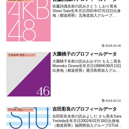
佐藤詩識名前の読みさとう しおり英名
Shiori Sato生年月日2001年07月22日出身
地（都道府県）北海道加入グループ
AKB48加入期ドラフト3期生（第3回
AKB48グループドラフト会議指名者）加
入日2018年01月21日加入時年齢1...
2019.04.06
大園桃子のプロフィールデータ
乃木坂46 現役メンバー
大園桃子名前の読みおおぞの ももこ英名
Momoko Ozono生年月日1999年09月13日
出身地（都道府県）鹿児島県加入グルー
プ乃木坂46加入期3期生（乃木坂46 第3期
オーディション合格者）加入日2016年09
月04日加入時年齢16歳3...
2019.04.22
吉田彩良のプロフィールデータ
STU48 現役メンバー
吉田彩良名前の読みよしだ さら英名Sara
Yoshida生年月日2002年02月19日出身地
（都道府県）福岡県加入グループSTU48