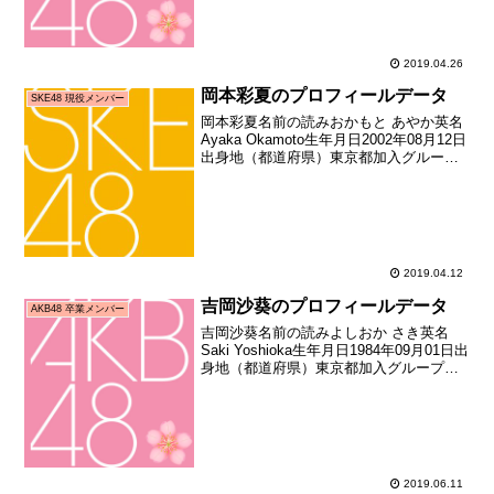
2006年02月26日加入時年齢10歳0...
2019.04.26
岡本彩夏のプロフィールデータ
SKE48 現役メンバー
岡本彩夏名前の読みおかもと あやか英名
Ayaka Okamoto生年月日2002年08月12日
出身地（都道府県）東京都加入グループ
SKE48加入期9期生（SKE48第9期生オー
ディション合格者）加入日2018年12月09
日加入時年齢16歳1...
2019.04.12
吉岡沙葵のプロフィールデータ
AKB48 卒業メンバー
吉岡沙葵名前の読みよしおか さき英名
Saki Yoshioka生年月日1984年09月01日出
身地（都道府県）東京都加入グループ
AKB48加入期4期生（AKB48劇団員募集
オーディション合格者）加入日2007年05
月27日加入時年齢22歳2...
2019.06.11