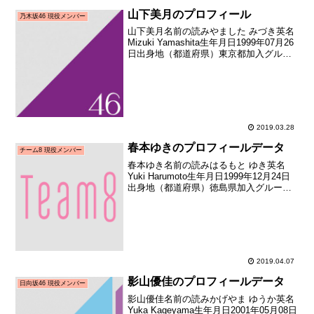
山下美月のプロフィール
乃木坂46 現役メンバー
山下美月名前の読みやました みづき英名
Mizuki Yamashita生年月日1999年07月26
日出身地（都道府県）東京都加入グルー
プ乃木坂46加入期3期生（乃木坂46 第3期
オーディション）加入時年齢17歳040日メ
ディア向けお披露目日...
2019.03.28
春本ゆきのプロフィールデータ
チーム8 現役メンバー
春本ゆき名前の読みはるもと ゆき英名
Yuki Harumoto生年月日1999年12月24日
出身地（都道府県）徳島県加入グループ
AKB48（チーム8）加入期チーム8 追加加
入日2017年09月10日（加入日不明のため
お披露目日を記載）加入時...
2019.04.07
影山優佳のプロフィールデータ
日向坂46 現役メンバー
影山優佳名前の読みかげやま ゆうか英名
Yuka Kageyama生年月日2001年05月08日