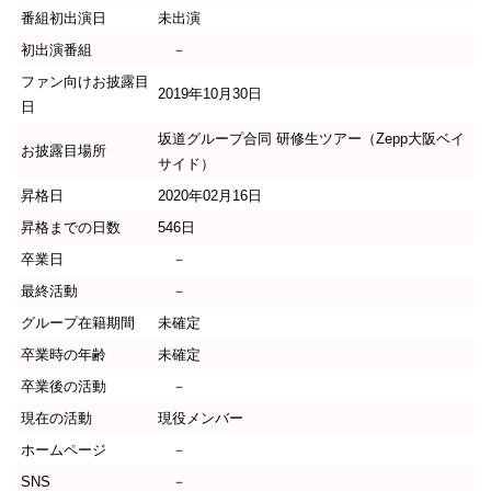
番組初出演日
未出演
初出演番組
－
ファン向けお披露目
2019年10月30日
日
坂道グループ合同 研修生ツアー（Zepp大阪ベイ
お披露目場所
サイド）
昇格日
2020年02月16日
昇格までの日数
546日
卒業日
－
最終活動
－
グループ在籍期間
未確定
卒業時の年齢
未確定
卒業後の活動
－
現在の活動
現役メンバー
ホームページ
－
SNS
－