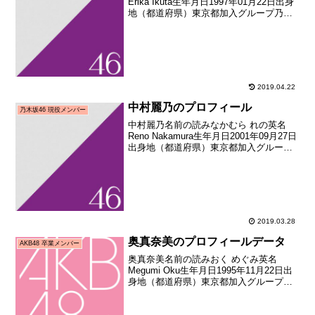
Erika Ikuta生年月日1997年01月22日出身
地（都道府県）東京都加入グループ乃木
坂46加入期1期生（AKB48公式ライバル
「乃木坂46」オーディション合格者）加
入日2011年08月21日加入...
2019.04.22
中村麗乃のプロフィール
乃木坂46 現役メンバー
中村麗乃名前の読みなかむら れの英名
Reno Nakamura生年月日2001年09月27日
出身地（都道府県）東京都加入グループ
乃木坂46加入期3期生（乃木坂46 第3期オ
ーディション）加入時年齢14歳343日メデ
ィア向けお披露目日2016...
2019.03.28
奥真奈美のプロフィールデータ
AKB48 卒業メンバー
奥真奈美名前の読みおく めぐみ英名
Megumi Oku生年月日1995年11月22日出
身地（都道府県）東京都加入グループ
AKB48加入期2期生（AKB48追加メンバ
ー選考オーディション合格者） 加入日