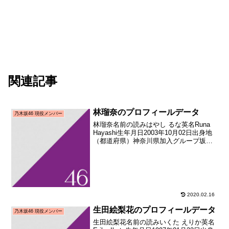
関連記事
林瑠奈のプロフィールデータ
乃木坂46 現役メンバー
林瑠奈名前の読みはやし るな英名Runa
Hayashi生年月日2003年10月02日出身地
（都道府県）神奈川県加入グループ坂道
研修生→乃木坂46加入期乃木坂46 4期生
(坂道合同新規メンバー募集オーディショ
ン合格者)加入日2018年08月...
2020.02.16
生田絵梨花のプロフィールデータ
乃木坂46 現役メンバー
生田絵梨花名前の読みいくた えりか英名