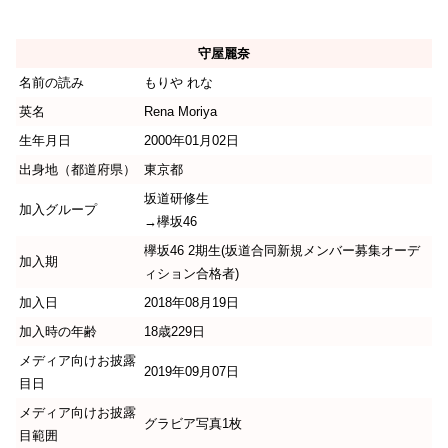
守屋麗奈
名前の読み
もりや れな
英名
Rena Moriya
生年月日
2000年01月02日
出身地（都道府県）
東京都
坂道研修生
加入グループ
→欅坂46
欅坂46 2期生(坂道合同新規メンバー募集オーデ
加入期
ィション合格者)
加入日
2018年08月19日
加入時の年齢
18歳229日
メディア向けお披露
2019年09月07日
目日
メディア向けお披露
グラビア写真1枚
目範囲