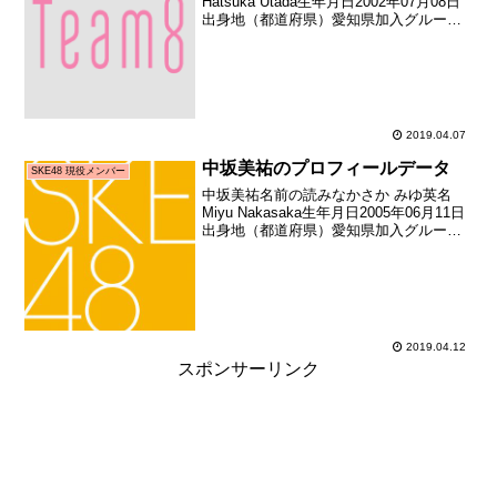
Hatsuka Utada生年月日2002年07月08日
出身地（都道府県）愛知県加入グループ
AKB48（チーム8）加入期チーム8 追加加
入日2016年06月25日（加入日不明のため
お披露目日を記載）加入時...
2019.04.07
中坂美祐のプロフィールデータ
SKE48 現役メンバー
中坂美祐名前の読みなかさか みゆ英名
Miyu Nakasaka生年月日2005年06月11日
出身地（都道府県）愛知県加入グループ
SKE48加入期9期生（SKE48第9期生オー
ディション合格者）加入日2018年12月09
日加入時年齢13歳18...
2019.04.12
スポンサーリンク