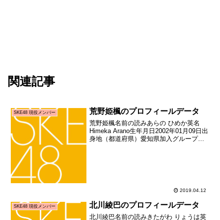
関連記事
荒野姫楓のプロフィールデータ
SKE48 現役メンバー
荒野姫楓名前の読みあらの ひめか英名
Himeka Arano生年月日2002年01月09日出
身地（都道府県）愛知県加入グループ
SKE48加入期9期生（SKE48第9期生オー
ディション合格者）加入日2018年12月09
日加入時年齢16歳334...
2019.04.12
北川綾巴のプロフィールデータ
SKE48 現役メンバー
北川綾巴名前の読みきたがわ りょうは英