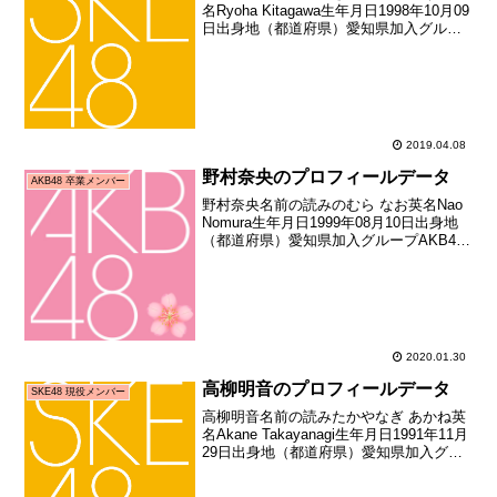
名Ryoha Kitagawa生年月日1998年10月09
日出身地（都道府県）愛知県加入グルー
プSKE48加入期6期生加入日2012年10月
上旬加入時年齢14歳006日お披露目日
2013年01月01日お...
2019.04.08
野村奈央のプロフィールデータ
AKB48 卒業メンバー
野村奈央名前の読みのむら なお英名Nao
Nomura生年月日1999年08月10日出身地
（都道府県）愛知県加入グループAKB48
加入期ドラフト2期生（第2回AKB48グル
ープドラフト会議指名者）加入日2015年
05月10日加入時年齢15歳...
2020.01.30
高柳明音のプロフィールデータ
SKE48 現役メンバー
高柳明音名前の読みたかやなぎ あかね英
名Akane Takayanagi生年月日1991年11月
29日出身地（都道府県）愛知県加入グル
ープSKE48加入期2期生加入日2009年03
月29日加入時年齢17歳120日お披露目日