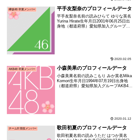
平手友梨奈のプロフィールデータ
欅坂46 卒業メンバー
平手友梨奈名前の読みひらて ゆりな英名
Yurina Hirate生年月日2001年06月25日出
身地（都道府県）愛知県加入グループ欅
坂46加入期1期生（鳥居坂46 1期生メンバ
ーオーディション合格者）加入日2015年
08月21日加入時年齢1...
2020.02.05
小森美果のプロフィールデータ
AKB48 卒業メンバー
小森美果名前の読みこもり みか英名Mika
Komori生年月日1994年07月19日出身地
（都道府県）愛知県加入グループAKB48
加入期7期生（第四回AKB48研究生オーデ
ィション合格者）加入日2008年12月加入
時年齢14歳149日お披...
2020.01.12
歌田初夏のプロフィールデータ
チーム8 現役メンバー
歌田初夏名前の読みうただ はつか英名