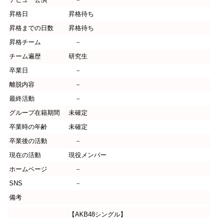
昇格日
昇格待ち
昇格までの日数
昇格待ち
昇格チーム
－
チーム遍歴
研究生
卒業日
－
離脱内容
－
最終活動
－
グループ在籍期間
未確定
卒業時の年齢
未確定
卒業後の活動
－
現在の活動
現役メンバー
ホームページ
－
SNS
－
備考
【AKB48シングル】