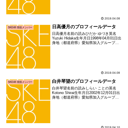
2009年04月2...
2019.04.08
日高優月のプロフィールデータ
SKE48 現役メンバー
日高優月名前の読みひだか ゆづき英名
Yuzuki Hidaka生年月日1998年04月01日出
身地（都道府県）愛知県加入グループ
SKE48加入期6期生加入日2012年10月上
旬加入時年齢14歳197日お披露目日2013
年01月01日お披露目...
2019.04.08
白井琴望のプロフィールデータ
SKE48 現役メンバー
白井琴望名前の読みしらい ことの英名
Kotono Shirai生年月日2002年12月01日出
身地（都道府県）愛知県加入グループ
SKE48加入期ドラフト2期生（第2回
AKB48グループドラフト会議指名者）加
入日2015年05月10日加入時年...
2019.04.10