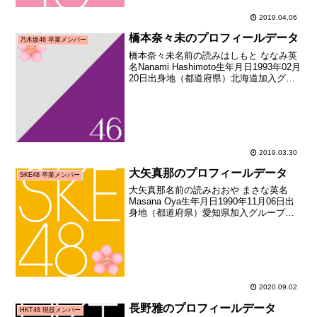
2019.04.06
橋本奈々未のプロフィールデータ
乃木坂46 卒業メンバー
橋本奈々未名前の読みはしもと ななみ英
名Nanami Hashimoto生年月日1993年02月
20日出身地（都道府県）北海道加入グル
ープ乃木坂46加入期1期生（AKB48公式
ライバル「乃木坂46」オーディション）
加入日2011年08月21...
2019.03.30
大矢真那のプロフィールデータ
SKE48 卒業メンバー
大矢真那名前の読みおおや まさな英名
Masana Oya生年月日1990年11月06日出
身地（都道府県）愛知県加入グループ
SKE48加入期1期生（SKE48第一期生オ
ーディション合格者）加入日2008年07月
30日加入時の年齢17歳267日...
2020.09.02
長野雅のプロフィールデータ
HKT48 現役メンバー