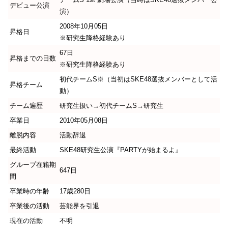
デビュー公演
演）
2008年10月05日
昇格日
※研究生降格経験あり
67日
昇格までの日数
※研究生降格経験あり
初代チームS※（当初はSKE48選抜メンバーとして活
昇格チーム
動）
チーム遍歴
研究生扱い→初代チームS→研究生
卒業日
2010年05月08日
離脱内容
活動辞退
最終活動
SKE48研究生公演『PARTYが始まるよ』
グループ在籍期
647日
間
卒業時の年齢
17歳280日
卒業後の活動
芸能界を引退
現在の活動
不明