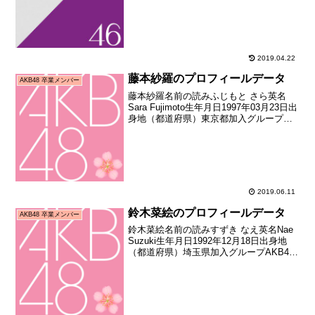
ル「乃木坂46」オーディション合格者）
加入日2011年08月21日加...
2019.04.22
藤本紗羅のプロフィールデータ
AKB48 卒業メンバー
藤本紗羅名前の読みふじもと さら英名
Sara Fujimoto生年月日1997年03月23日出
身地（都道府県）東京都加入グループ
AKB48加入期4期生（AKB48劇団員募集
オーディション合格者）加入日2007年05
月27日加入時年齢10歳0...
2019.06.11
鈴木菜絵のプロフィールデータ
AKB48 卒業メンバー
鈴木菜絵名前の読みすずき なえ英名Nae
Suzuki生年月日1992年12月18日出身地
（都道府県）埼玉県加入グループAKB48
加入期4期生（AKB48劇団員募集オーディ
ション合格者）加入日2007年05月27日加
入時年齢14歳160日お...