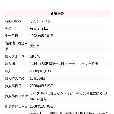
新海里奈
名前の読み
しんかい りな
英名
Rina Shinkai
生年月日
1992年08月01日
出身地（都道府
愛知県
県）
加入グループ
SKE48
加入期
1期生（SKE48第一期生オーディション合格者）
加入日
2008年07月30日
加入時の年齢
15歳364日
お披露目日
2008年08月23日
ライブDVDは出るだろうけど、やっぱり生に限るぜ!
お披露目日場所
AKB48夏祭り
劇場デビュー日
2008年10月05日
チームS 1st 劇場公演（当時はSKE48選抜メンバー公