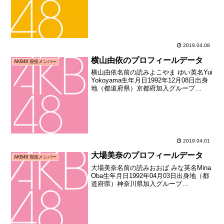
SKE48加入期6期生加入日2012年10月上
旬加入時年齢14歳197日お披露目日2013
年01月01日お披露目...
2019.04.08
横山由依のプロフィールデータ
AKB48 現役メンバー
横山由依名前の読みよこやま ゆい英名Yui
Yokoyama生年月日1992年12月08日出身
地（都道府県）京都府加入グループ
AKB48加入期9期生（第六回研究生オーデ
ィション合格者）加入日2009年09月20日
加入時年齢16歳286日お披...
2019.04.01
大場美奈のプロフィールデータ
AKB48 現役メンバー
大場美奈名前の読みおおば みな英名Mina
Oba生年月日1992年04月03日出身地（都
道府県）神奈川県加入グループ
AKB48SKE48加入期9期生（第六回研究
生オーディション合格者）加入日2009年
09月20日加入時年齢17歳170日お...