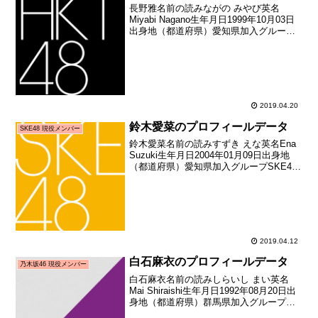
長野雅名前の読みながの みやび英名
Miyabi Nagano生年月日1999年10月03日
出身地（都道府県）愛知県加入グループ
HKT48加入期5期生（HKT48第5期生オー
ディション合格者）加入日2018年09月02
日加入時年齢18歳334...
2019.04.20
鈴木愛菜のプロフィールデータ
SKE48 現役メンバー
鈴木愛菜名前の読みすずき えな英名Ena
Suzuki生年月日2004年01月09日出身地
（都道府県）愛知県加入グループSKE48
加入期9期生（SKE48第9期生オーディシ
ョン合格者）加入日2018年12月09日加入
時年齢14歳334日お披...
2019.04.12
白石麻衣のプロフィールデータ
乃木坂46 現役メンバー
白石麻衣名前の読みしらいし まい英名
Mai Shiraishi生年月日1992年08月20日出
身地（都道府県）群馬県加入グループ乃
木坂46加入期1期生（AKB48公式ライバ