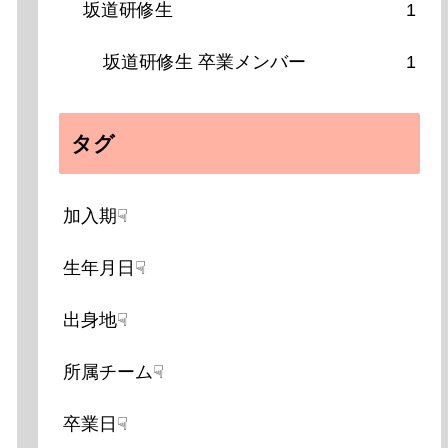
坂道研修生
1
坂道研修生 卒業メンバー
1
タグ
加入期☟
生年月日☟
出身地☟
所属チーム☟
卒業日☟