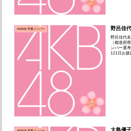
野呂佳
AKB48 卒業メンバー
野呂佳代名前
（都道府県
ンバー選考
121日お披
るよ』公演
大島優
AKB48 卒業メンバー