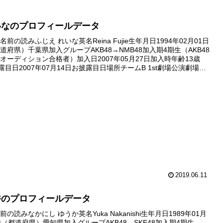
いなのプロフィールデータ
前の読みふじえ れいな英名Reina Fujie生年月日1994年02月01日
道府県）千葉県加入グループAKB48→NMB48加入期4期生（AKB48
オーディション合格者）加入日2007年05月27日加入時年齢13歳
露目日2007年07月14日お披露目日場所チームB 1st劇場公演劇場デ
7年07月14...
2019.06.11
香のプロフィールデータ
の読みなかにし ゆうか英名Yuka Nakanishi生年月日1989年01月
地（都道府県）愛知県加入グループAKB48→SKE48加入期4期生