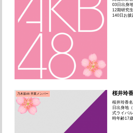
03日出身
12期研究
140日お披
神』公演（1
桜井玲
乃木坂46 卒業メンバー
桜井玲香名前
日出身地（
式ライバル
時年齢17
露目範囲最