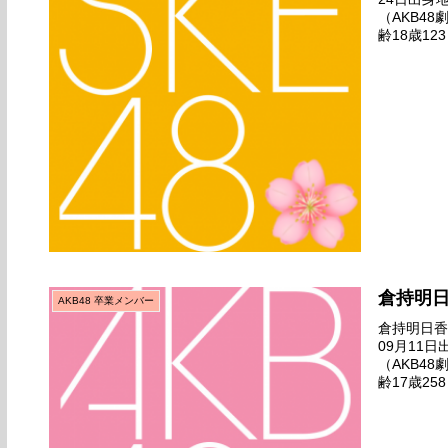
（AKB4
齢18歳12
バックダン
倉持明
AKB48 卒業メンバー
倉持明日香名
09月11
（AKB4
齢17歳25
友達』劇場公