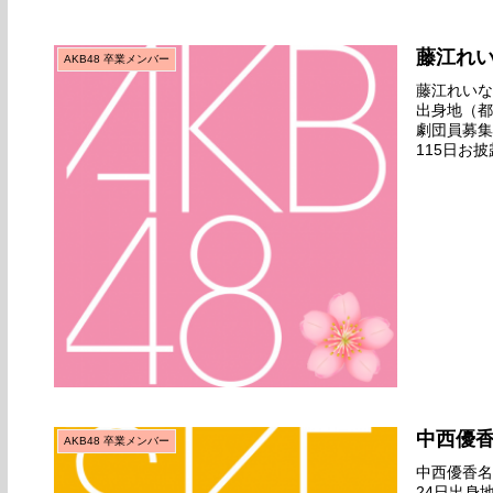
藤江れ
AKB48 卒業メンバー
藤江れいな名
出身地（都
劇団員募集
115日お披
ビュー日200
中西優
AKB48 卒業メンバー
中西優香名前
24日出身