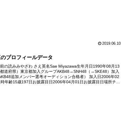
2019.06.10
江のプロフィールデータ
の読みみやざわ さえ英名Sae Miyazawa生年月日1990年08月13
都道府県）東京都加入グループAKB48→SNH48（→SKE48）加入
AKB48追加メンバー選考オーディション合格者） 加入日2006年02
入時年齢15歳197日お披露目日2006年04月01日お披露目日場所チー
PARTYが始ま...