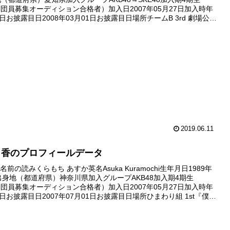
8劇団員募集オーディション合格者）加入日2007年05月27日加入時年
3日お披露目日2008年03月01日お披露目日場所チームB 3rd 劇場公演
サー劇場デビュー...
2019.06.11
日香のプロフィールデータ
前の読みくらもち あすか英名Asuka Kuramochi生年月日1989年
日出身地（都道府県）神奈川県加入グループAKB48加入期4期生
8劇団員募集オーディション合格者）加入日2007年05月27日加入時年
8日お披露目日2007年07月01日お披露目日場所ひまわり組 1st『僕の
演劇場デビュー日200...