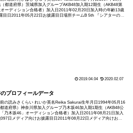
地（都道府県）茨城県加入グループAKB48加入期12期生（AKB48第
生オーディション合格者）加入日2011年02月20日加入時の年齢13歳
露目日2011年05月22日お披露目日場所チームB 5th 『シアターの女
2期生お披露...
2019.04.04
2020.02.07
香のプロフィールデータ
の読みさくらい れいか英名Reika Sakurai生年月日1994年05月16
都道府県）神奈川県加入グループ乃木坂46加入期1期生（AKB48公
「乃木坂46」オーディション合格者）加入日2011年08月21日加入
歳097日メディア向けお披露目日2011年08月22日メディア向けお披
終オーディション後の記者...