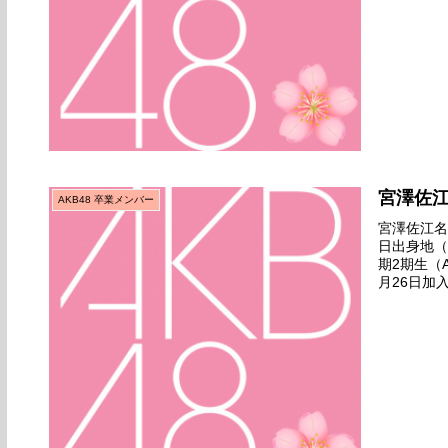
宮澤佐
AKB48 卒業メンバー
宮澤佐江名前
日出身地（
期2期生（
月26日加
ムK 1st『