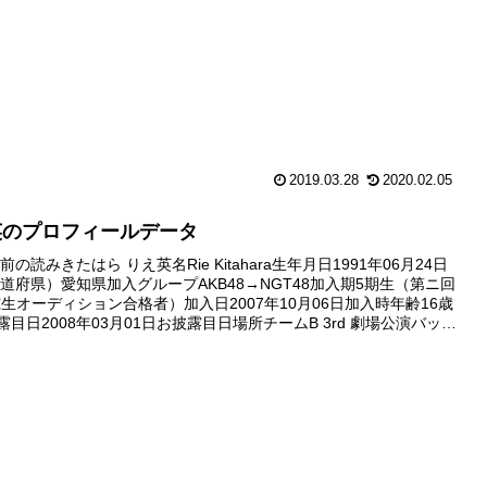
2019.03.28
2020.02.05
英のプロフィールデータ
の読みきたはら りえ英名Rie Kitahara生年月日1991年06月24日
道府県）愛知県加入グループAKB48→NGT48加入期5期生（第ニ回
研究生オーディション合格者）加入日2007年10月06日加入時年齢16歳
露目日2008年03月01日お披露目日場所チームB 3rd 劇場公演バック
デビュー日2...