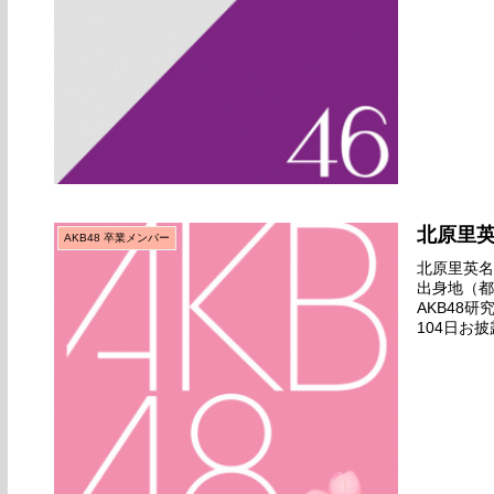
北原里
AKB48 卒業メンバー
北原里英名前
出身地（都
AKB48
104日お披
ダンサー劇場