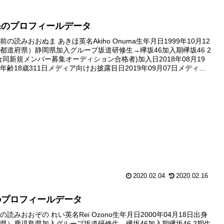
保のプロフィールデータ
の読みおおぬま あきほ英名Akiho Onuma生年月日1999年10月12
都道府県）静岡県加入グループ坂道研修生→欅坂46加入期欅坂46 2
合同新規メンバー募集オーディション合格者)加入日2018年08月19
年齢18歳311日メディア向けお披露目日2019年09月07日メディア
目範囲グラビア写真1枚番組初...
2020.02.04
2020.02.16
のプロフィールデータ
読みおおぞの れい英名Rei Ozono生年月日2000年04月18日出身
県）鹿児島県加入グループ坂道研修生→欅坂46加入期欅坂46 2期生