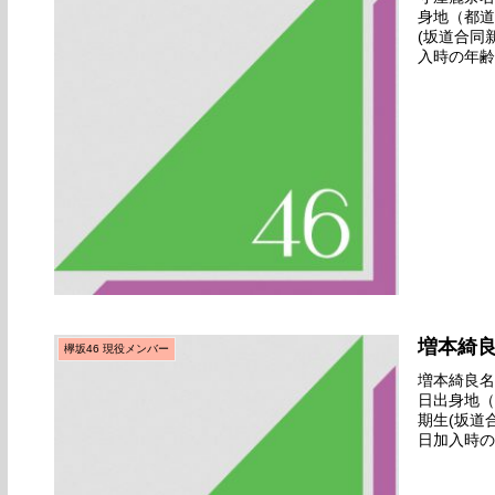
身地（都道
(坂道合同
入時の年齢
お披露目範
増本綺
欅坂46 現役メンバー
増本綺良名前
日出身地（
期生(坂道
日加入時の
向けお披露