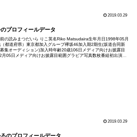
2019.03.29
子のプロフィールデータ
の読みまつだいら りこ英名Riko Matsudaira生年月日1998年05月
地（都道府県）東京都加入グループ欅坂46加入期2期生(坂道合同新
募集オーディション)加入時年齢20歳106日メディア向けお披露目
年12月05日メディア向けお披露目範囲グラビア写真数枚番組初出演日
2月18日初出演番組欅って、書け...
2019.03.29
かるのプロフィールデータ