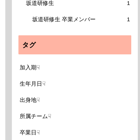
坂道研修生
1
坂道研修生 卒業メンバー
1
タグ
加入期☟
生年月日☟
出身地☟
所属チーム☟
卒業日☟