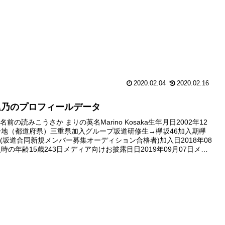
2020.02.04
2020.02.16
里乃のプロフィールデータ
前の読みこうさか まりの英名Marino Kosaka生年月日2002年12
身地（都道府県）三重県加入グループ坂道研修生→欅坂46加入期欅
期生(坂道合同新規メンバー募集オーディション合格者)加入日2018年08
入時の年齢15歳243日メディア向けお披露目日2019年09月07日メデ
披露目範囲グラビア写真1枚...