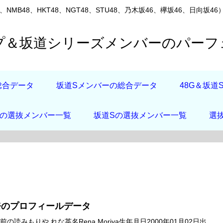
8、NMB48、HKT48、NGT48、STU48、乃木坂46、欅坂46、
ープ＆坂道シリーズメンバーのパー
総合データ
坂道Sメンバーの総合データ
48G＆坂
店の選抜メンバー一覧
坂道Sの選抜メンバー一覧
選
奈のプロフィールデータ
の読みもりや れな英名Rena Moriya生年月日2000年01月02日出