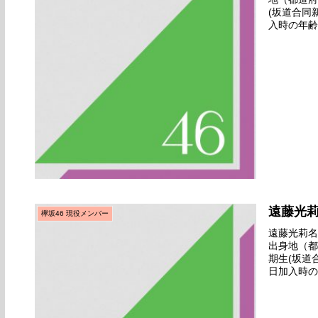
(坂道合同
入時の年齢
お披露目範
遠藤光
欅坂46 現役メンバー
遠藤光莉名前
出身地（都
期生(坂道
日加入時の
向けお披露