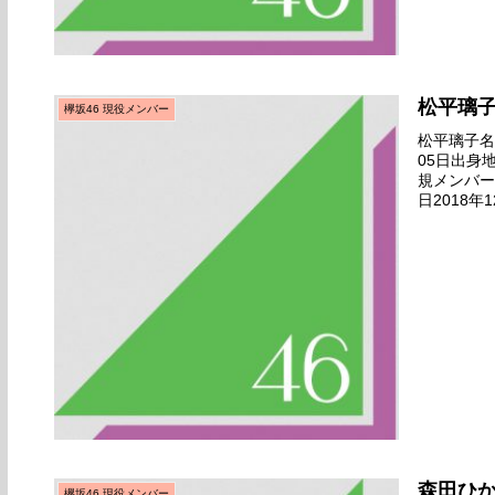
松平璃
欅坂46 現役メンバー
松平璃子名前
05日出身
規メンバー
日2018
2019年0
森田ひ
欅坂46 現役メンバー