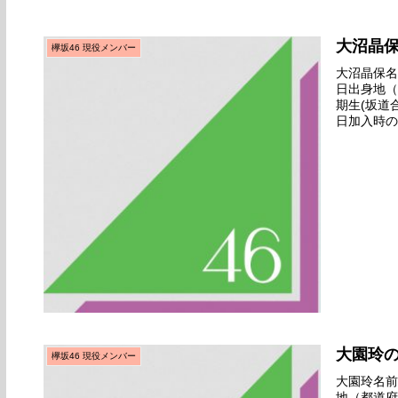
大沼晶
欅坂46 現役メンバー
大沼晶保名前
日出身地（
期生(坂道
日加入時の
向けお披露
大園玲
欅坂46 現役メンバー
大園玲名前の
地（都道府