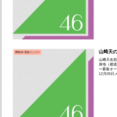
山﨑天
欅坂46 現役メンバー
山﨑天名前の
身地（都道
ー募集オー
12月05
月18日初