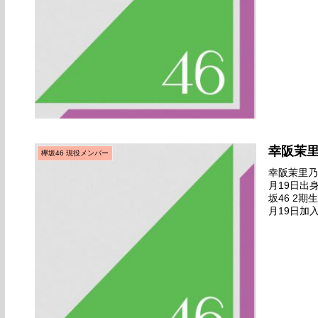
幸阪茉
欅坂46 現役メンバー
幸阪茉里乃名
月19日出
坂46 2
月19日加
ィア向けお