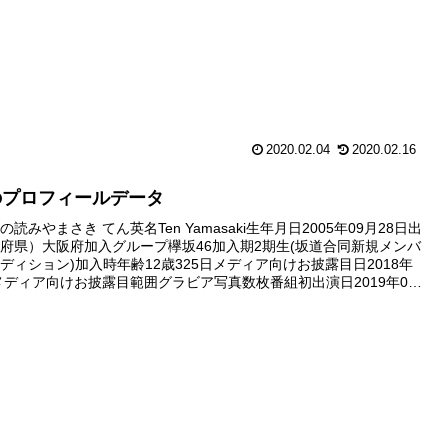
2020.02.04
2020.02.16
のプロフィールデータ
読みやまさき てん英名Ten Yamasaki生年月日2005年09月28日出
府県）大阪府加入グループ欅坂46加入期2期生(坂道合同新規メンバ
ディション)加入時年齢12歳325日メディア向けお披露目日2018年
日メディア向けお披露目範囲グラビア写真数枚番組初出演日2019年02
出演番組欅って、書けない？ファ...