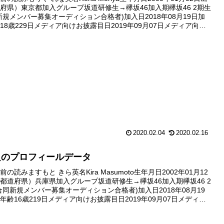
府県）東京都加入グループ坂道研修生→欅坂46加入期欅坂46 2期生
新規メンバー募集オーディション合格者)加入日2018年08月19日加
18歳229日メディア向けお披露目日2019年09月07日メディア向け
囲グラビア写真1枚番組初出演...
2020.02.04
2020.02.16
良のプロフィールデータ
の読みますもと きら英名Kira Masumoto生年月日2002年01月12
都道府県）兵庫県加入グループ坂道研修生→欅坂46加入期欅坂46 2
合同新規メンバー募集オーディション合格者)加入日2018年08月19
年齢16歳219日メディア向けお披露目日2019年09月07日メディア
目範囲グラビア写真1枚番組...