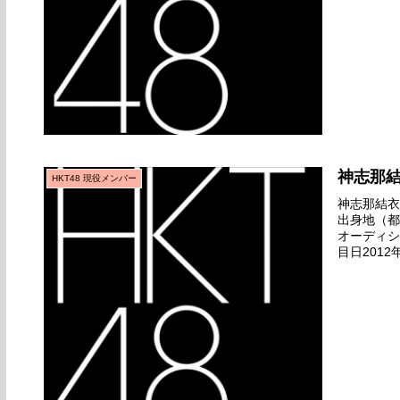
神志那
HKT48 現役メンバー
神志那結衣名
出身地（都
オーディシ
目日2012
ビュー日201