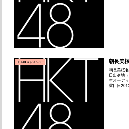
朝長美
HKT48 現役メンバー
朝長美桜名前
日出身地（
生オーディ
露目日201
デビュー日20