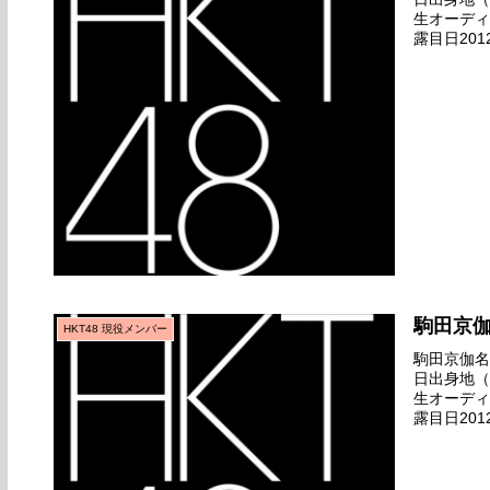
生オーディ
露目日201
デビュー日20
駒田京
HKT48 現役メンバー
駒田京伽名前
日出身地（
生オーディ
露目日201
デビュー日20