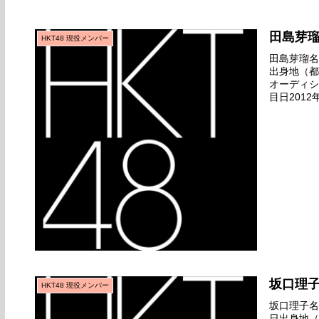
田島芽
HKT48 現役メンバー
田島芽瑠名前
出身地（都
オーディシ
目日2012
ビュー日201
坂口理
HKT48 現役メンバー
坂口理子名前
日出身地（