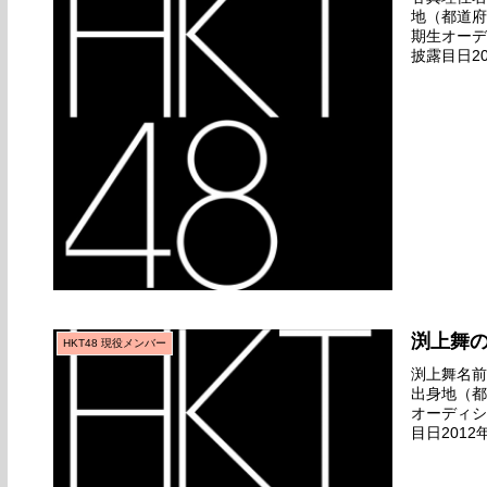
地（都道府
期生オーデ
披露目日20
場デビュー日2
渕上舞
HKT48 現役メンバー
渕上舞名前の
出身地（都
オーディシ
目日2012
ビュー日201