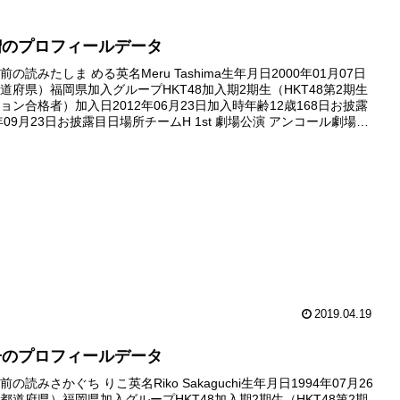
瑠のプロフィールデータ
の読みたしま める英名Meru Tashima生年月日2000年01月07日
道府県）福岡県加入グループHKT48加入期2期生（HKT48第2期生
ョン合格者）加入日2012年06月23日加入時年齢12歳168日お披露
年09月23日お披露目日場所チームH 1st 劇場公演 アンコール劇場デ
2年09月30日...
2019.04.19
子のプロフィールデータ
の読みさかぐち りこ英名Riko Sakaguchi生年月日1994年07月26
都道府県）福岡県加入グループHKT48加入期2期生（HKT48第2期