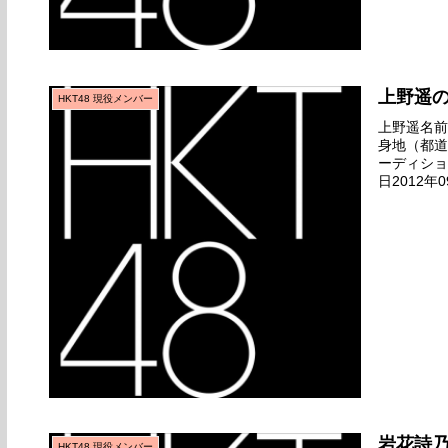
上野遥
HKT48 現役メンバー
上野遥名前の
身地（都道
ーディショ
日2012年
ュー日2012
岩花詩
HKT48 現役メンバー