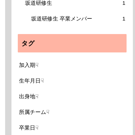
坂道研修生
1
坂道研修生 卒業メンバー
1
タグ
加入期☟
生年月日☟
出身地☟
所属チーム☟
卒業日☟