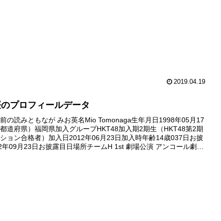
2019.04.19
桜のプロフィールデータ
の読みともなが みお英名Mio Tomonaga生年月日1998年05月17
都道府県）福岡県加入グループHKT48加入期2期生（HKT48第2期
ション合格者）加入日2012年06月23日加入時年齢14歳037日お披
2年09月23日お披露目日場所チームH 1st 劇場公演 アンコール劇場
12年09月30...