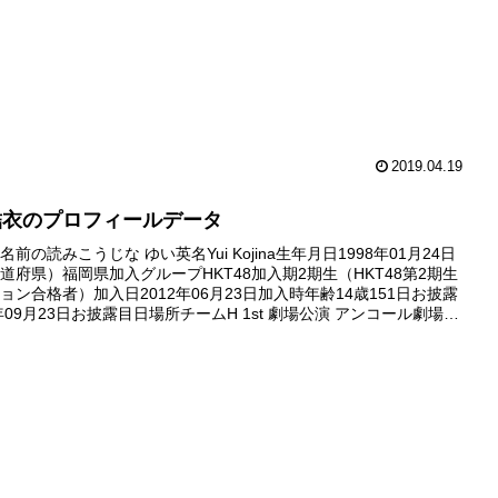
2019.04.19
結衣のプロフィールデータ
前の読みこうじな ゆい英名Yui Kojina生年月日1998年01月24日
道府県）福岡県加入グループHKT48加入期2期生（HKT48第2期生
ョン合格者）加入日2012年06月23日加入時年齢14歳151日お披露
年09月23日お披露目日場所チームH 1st 劇場公演 アンコール劇場デ
2年10月01日...