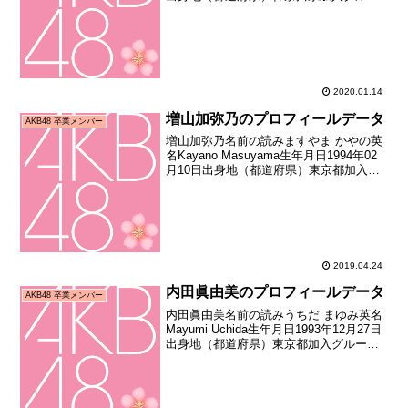
プAKB48加入期7期生（第四回AKB48研
究生オーディション合格者）加入日2008
年12月加入時年齢14歳...
2020.01.14
増山加弥乃のプロフィールデータ
AKB48 卒業メンバー
増山加弥乃名前の読みますやま かやの英
名Kayano Masuyama生年月日1994年02
月10日出身地（都道府県）東京都加入グ
ループAKB48加入期1期生（秋葉原48プ
ロジェクトオープニングメンバーオーデ
ィション合格者）加入日2005年...
2019.04.24
内田眞由美のプロフィールデータ
AKB48 卒業メンバー
内田眞由美名前の読みうちだ まゆみ英名
Mayumi Uchida生年月日1993年12月27日
出身地（都道府県）東京都加入グループ
AKB48加入期5期生（第ニ回AKB48研究
生オーディション合格者）加入日2007年
10月06日加入時年齢13...