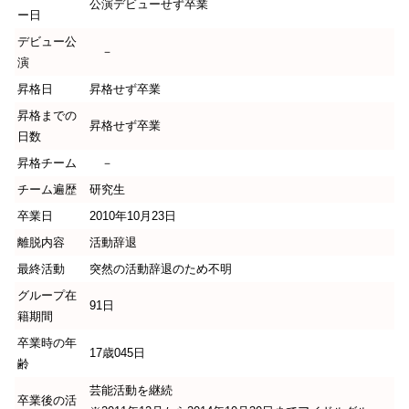
公演デビューせず卒業
ー日
デビュー公
－
演
昇格日
昇格せず卒業
昇格までの
昇格せず卒業
日数
昇格チーム
－
チーム遍歴
研究生
卒業日
2010年10月23日
離脱内容
活動辞退
最終活動
突然の活動辞退のため不明
グループ在
91日
籍期間
卒業時の年
17歳045日
齢
芸能活動を継続
卒業後の活