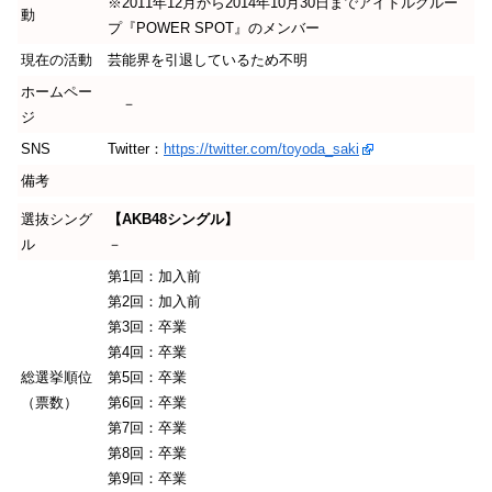
※2011年12月から2014年10月30日までアイドルグルー
動
プ『POWER SPOT』のメンバー
現在の活動
芸能界を引退しているため不明
ホームペー
－
ジ
SNS
Twitter：
https://twitter.com/toyoda_saki
備考
選抜シング
【AKB48シングル】
ル
－
第1回：加入前
第2回：加入前
第3回：卒業
第4回：卒業
総選挙順位
第5回：卒業
（票数）
第6回：卒業
第7回：卒業
第8回：卒業
第9回：卒業