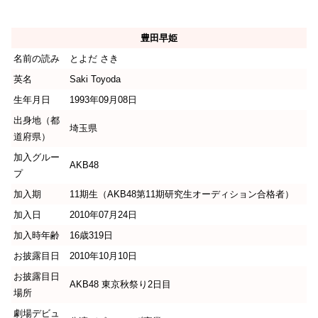
豊田早姫
名前の読み
とよだ さき
英名
Saki Toyoda
生年月日
1993年09月08日
出身地（都
埼玉県
道府県）
加入グルー
AKB48
プ
加入期
11期生（AKB48第11期研究生オーディション合格者）
加入日
2010年07月24日
加入時年齢
16歳319日
お披露目日
2010年10月10日
お披露目日
AKB48 東京秋祭り2日目
場所
劇場デビュ