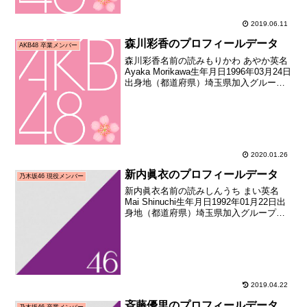
2019.06.11
森川彩香のプロフィールデータ
AKB48 卒業メンバー
森川彩香名前の読みもりかわ あやか英名
Ayaka Morikawa生年月日1996年03月24日
出身地（都道府県）埼玉県加入グループ
AKB48加入期11期生（AKB48第11期研究
生オーディション合格者）加入日2010年
07月24日加入時年...
2020.01.26
新内眞衣のプロフィールデータ
乃木坂46 現役メンバー
新内眞衣名前の読みしんうち まい英名
Mai Shinuchi生年月日1992年01月22日出
身地（都道府県）埼玉県加入グループ乃
木坂46加入期2期生（乃木坂46 2期生オー
ディション合格者）加入日2013年03月28
日加入時年齢21歳065...
2019.04.22
斉藤優里のプロフィールデータ
乃木坂46 卒業メンバー