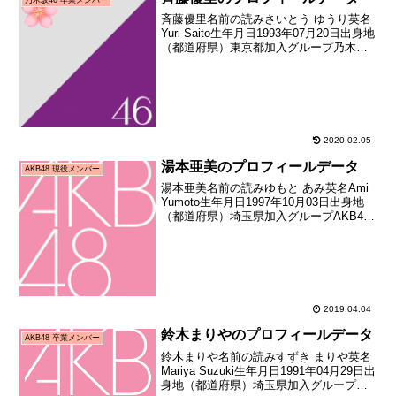
斉藤優里名前の読みさいとう ゆうり英名
Yuri Saito生年月日1993年07月20日出身地
（都道府県）東京都加入グループ乃木坂
46加入期1期生（AKB48公式ライバル
「乃木坂46」オーディション合格者）加
入日2011年08月21日加入時...
2020.02.05
湯本亜美のプロフィールデータ
AKB48 現役メンバー
湯本亜美名前の読みゆもと あみ英名Ami
Yumoto生年月日1997年10月03日出身地
（都道府県）埼玉県加入グループAKB48
加入期15期生（第15期生オーディション
合格者）加入日2013年01月19日加入時年
齢15歳108日お披露目日...
2019.04.04
鈴木まりやのプロフィールデータ
AKB48 卒業メンバー
鈴木まりや名前の読みすずき まりや英名
Mariya Suzuki生年月日1991年04月29日出
身地（都道府県）埼玉県加入グループ