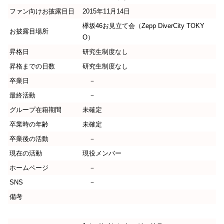
ファン向けお披露目日
2015年11月14日
欅坂46お見立て会（Zepp DiverCity TOKY
お披露目場所
O）
昇格日
研究生制度なし
昇格までの日数
研究生制度なし
卒業日
－
最終活動
－
グループ在籍期間
未確定
卒業時の年齢
未確定
卒業後の活動
－
現在の活動
現役メンバー
ホームページ
－
SNS
－
備考