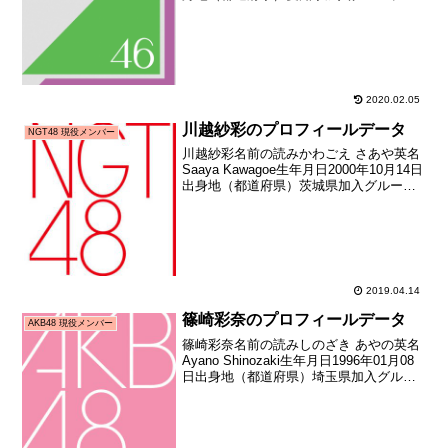
坂46加入期1期生（鳥居坂46 1期生メンバ
ーオーディション合格者）加入日2015年
08月21日加入時年齢1...
2020.02.05
川越紗彩のプロフィールデータ
NGT48 現役メンバー
川越紗彩名前の読みかわごえ さあや英名
Saaya Kawagoe生年月日2000年10月14日
出身地（都道府県）茨城県加入グループ
NGT48加入期2期生（NGT48第2期生オー
ディション）加入日2018年04月28日加入
時年齢17歳196日...
2019.04.14
篠崎彩奈のプロフィールデータ
AKB48 現役メンバー
篠崎彩奈名前の読みしのざき あやの英名
Ayano Shinozaki生年月日1996年01月08
日出身地（都道府県）埼玉県加入グルー
プAKB48加入期13期生（第13期生オーデ
ィション合格者）加入日2011年09月24日
加入時年齢15歳25...