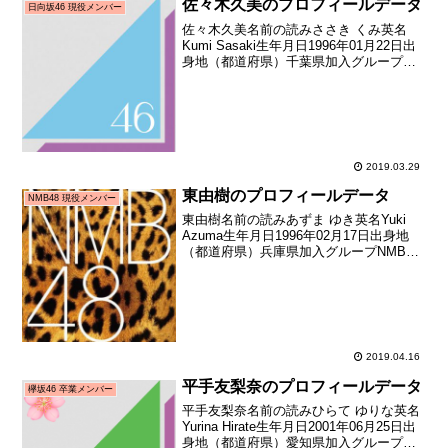
佐々木久美のプロフィールデータ
日向坂46 現役メンバー
佐々木久美名前の読みささき くみ英名
Kumi Sasaki生年月日1996年01月22日出
身地（都道府県）千葉県加入グループ日
向坂46加入期1期生（けやき坂46メンバー
オーディション）加入時年齢20歳107日メ
ディア向けお披露目日2016年...
2019.03.29
東由樹のプロフィールデータ
NMB48 現役メンバー
東由樹名前の読みあずま ゆき英名Yuki
Azuma生年月日1996年02月17日出身地
（都道府県）兵庫県加入グループNMB48
加入期2期生（NMB48第2期生オーディシ
ョン合格者）加入日2011年05月中旬加入
時年齢15歳087日お披露目...
2019.04.16
平手友梨奈のプロフィールデータ
欅坂46 卒業メンバー
平手友梨奈名前の読みひらて ゆりな英名
Yurina Hirate生年月日2001年06月25日出
身地（都道府県）愛知県加入グループ欅