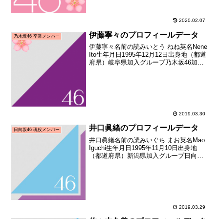
2020.02.07
伊藤寧々のプロフィールデータ
乃木坂46 卒業メンバー
伊藤寧々名前の読みいとう ねね英名Nene
Ito生年月日1995年12月12日出身地（都道
府県）岐阜県加入グループ乃木坂46加入
期1期生（AKB48公式ライバル「乃木坂
46」オーディション）加入日2011年08月
21日加入時年齢15歳25...
2019.03.30
井口眞緒のプロフィールデータ
日向坂46 現役メンバー
井口眞緒名前の読みいぐち まお英名Mao
Iguchi生年月日1995年11月10日出身地
（都道府県）新潟県加入グループ日向坂
46加入期1期生（けやき坂46メンバーオー
ディション）加入時年齢20歳180日メディ
ア向けお披露目日2016年05...
2019.03.29