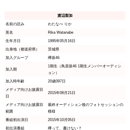
渡辺梨加
名前の読み
わたなべ りか
英名
Rika Watanabe
生年月日
1995年05月16日
出身地（都道府県）
茨城県
加入グループ
欅坂46
1期生（鳥居坂46 1期生メンバーオーディシ
加入期
ョン）
加入時年齢
20歳097日
メディア向けお披露目
2015年08月21日
日
メディア向けお披露目
最終オーディション後のフォトセッションの
範囲
模様
番組初出演日
2015年10月05日
初出演番組
欅って、書けない？