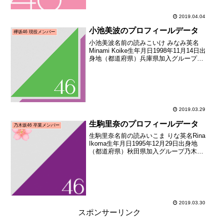
2019.04.04
小池美波のプロフィールデータ
欅坂46 現役メンバー
小池美波名前の読みこいけ みなみ英名
Minami Koike生年月日1998年11月14日出
身地（都道府県）兵庫県加入グループ欅
坂46加入期1期生（鳥居坂46 1期生メンバ
ーオーディション）加入時年齢16歳280日
メディア向けお披露目日20...
2019.03.29
生駒里奈のプロフィールデータ
乃木坂46 卒業メンバー
生駒里奈名前の読みいこま りな英名Rina
Ikoma生年月日1995年12月29日出身地
（都道府県）秋田県加入グループ乃木坂
46加入期1期生（AKB48公式ライバル
「乃木坂46」オーディション）加入日
2011年08月21日加入時年齢15歳...
2019.03.30
スポンサーリンク