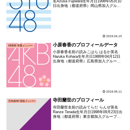
名Azusa Fujiwara生年月日1998年05月10
日出身地（都道府県）岡山県加入グルー
プSTU48加入期1期生（STU48第1期生オ
ーディション）加入日2017年03月19日加
入時年齢18歳31...
2019.04.15
小原春香のプロフィールデータ
AKB48 卒業メンバー
小原春香名前の読みこはら はるか英名
Haruka Kohara生年月日1988年04月12日
出身地（都道府県）広島県加入グループ
AKB48→SDN48加入期5期生（第ニ回
AKB48研究生オーディション合格者）加
入日2007年10月06日加入...
2019.06.11
寺田蘭世のプロフィール
乃木坂46 現役メンバー
寺田蘭世名前の読みてらだ らんぜ英名
Ranze Terada生年月日1998年09月23日出
身地（都道府県）東京都加入グループ乃
木坂46加入期2期生（乃木坂46 2期生オー
ディション）加入時年齢14歳186日メディ