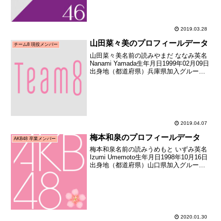
ア向けお披露目日2013年...
2019.03.28
山田菜々美のプロフィールデータ
チーム8 現役メンバー
山田菜々美名前の読みやまだ ななみ英名
Nanami Yamada生年月日1999年02月09日
出身地（都道府県）兵庫県加入グループ
AKB48（チーム8）加入期チーム8 初期加
入日2014年03月02日加入時年齢15歳021
日お披露目日201...
2019.04.07
梅本和泉のプロフィールデータ
AKB48 卒業メンバー
梅本和泉名前の読みうめもと いずみ英名
Izumi Umemoto生年月日1998年10月16日
出身地（都道府県）山口県加入グループ
AKB48加入期16期生（AKB48第16期生オ
ーディション合格者）加入日2016年10月
16日加入時年齢18...
2020.01.30