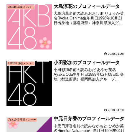
大島涼花のプロフィールデータ
AKB48 卒業メンバー
大島涼花名前の読みおおしま りょうか英
名Ryoka Oshima生年月日1998年10月21
日出身地（都道府県）神奈川県加入グル
ープAKB48加入期13期生（AKB48第13期
研究生オーディション合格者）加入日
2011年09月24日加入時年...
2020.01.28
小田彩加のプロフィールデータ
HKT48 現役メンバー
小田彩加名前の読みおだ あやか英名
Ayaka Oda生年月日1999年02月09日出身
地（都道府県）福岡県加入グループ
HKT48加入期4期生（HKT48第4期生オー
ディション合格者）加入日2016年06月中
旬加入時年齢17歳127日お披露目...
2019.04.19
中元日芽香のプロフィールデータ
乃木坂46 卒業メンバー
中元日芽香名前の読みなかもと ひめか英
名Himeka Nakamoto生年月日1996年04月