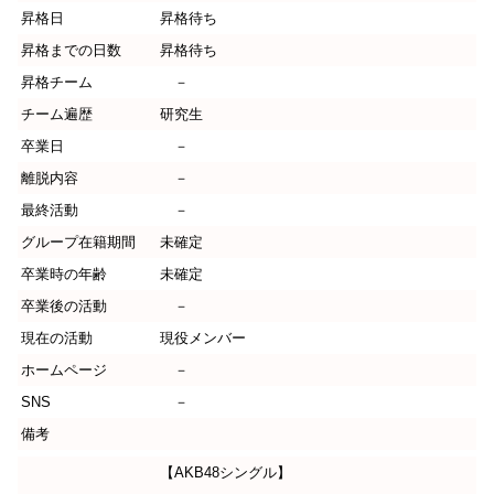
昇格日
昇格待ち
昇格までの日数
昇格待ち
昇格チーム
－
チーム遍歴
研究生
卒業日
－
離脱内容
－
最終活動
－
グループ在籍期間
未確定
卒業時の年齢
未確定
卒業後の活動
－
現在の活動
現役メンバー
ホームページ
－
SNS
－
備考
【AKB48シングル】