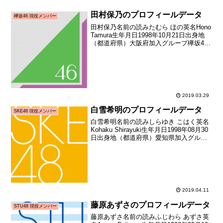
田村保乃のプロフィールデータ
欅坂46 現役メンバー
田村保乃名前の読みたむら ほの英名Hono
Tamura生年月日1998年10月21日出身地
（都道府県）大阪府加入グループ欅坂46
加入期2期生(坂道合同新規メンバー募集
オーディション)加入時年齢19歳302日メ
ディア向けお披露目日2018年...
2019.03.29
白雪希明のプロフィールデータ
SKE48 現役メンバー
白雪希明名前の読みしらゆき こはく英名
Kohaku Shirayuki生年月日1998年08月30
日出身地（都道府県）愛知県加入グルー
プSKE48加入期8期生加入日2016年10月
29日加入時年齢18歳060日お披露目日
2016年11月19...
2019.04.11
藤原あずさのプロフィールデータ
STU48 現役メンバー
藤原あずさ名前の読みふじわら あずさ英