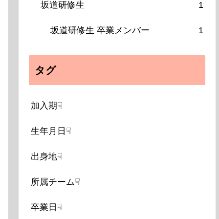
坂道研修生
1
坂道研修生 卒業メンバー
1
タグ
加入期☟
生年月日☟
出身地☟
所属チーム☟
卒業日☟