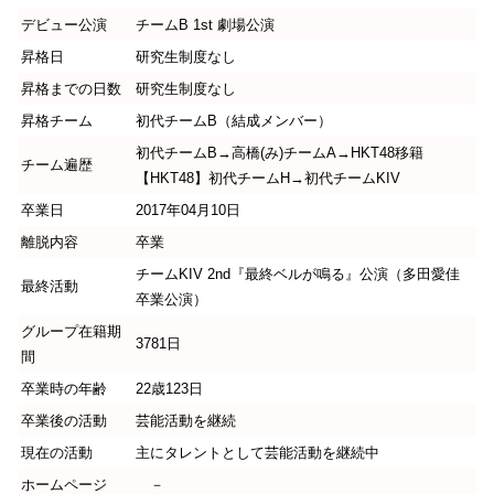
デビュー公演
チームB 1st 劇場公演
昇格日
研究生制度なし
昇格までの日数
研究生制度なし
昇格チーム
初代チームB（結成メンバー）
初代チームB→高橋(み)チームA→HKT48移籍
チーム遍歴
【HKT48】初代チームH→初代チームKIV
卒業日
2017年04月10日
離脱内容
卒業
チームKIV 2nd『最終ベルが鳴る』公演（多田愛佳
最終活動
卒業公演）
グループ在籍期
3781日
間
卒業時の年齢
22歳123日
卒業後の活動
芸能活動を継続
現在の活動
主にタレントとして芸能活動を継続中
ホームページ
－