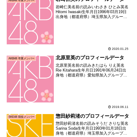
AKB48 卒業メンバー
岩崎仁美名前の読みいわさき ひとみ英名
Hitomi Iwasaki生年月日1996年03月19日
出身地（都道府県）埼玉県加入グループ
AKB48加入期10期生（AKB48第10期研究
生オーディション合格者）加入日2010年
03月31日加入時年...
2020.01.25
北原里英のプロフィールデータ
AKB48 卒業メンバー
北原里英名前の読みきたはら りえ英名
Rie Kitahara生年月日1991年06月24日出
身地（都道府県）愛知県加入グループ
AKB48→NGT48加入期5期生（第ニ回
AKB48研究生オーディション合格者）加
入日2007年10月06日加入時...
2019.06.11
惣田紗莉渚のプロフィールデータ
SKE48 現役メンバー
惣田紗莉渚名前の読みそうだ さりな英名
Sarina Soda生年月日1993年01月18日出
身地（都道府県）埼玉県加入グループ