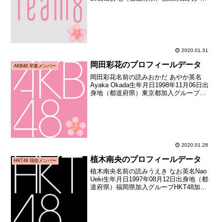
ープAKB48（チーム8）加入期チーム8 初
期（AKB48 Team8 全国一斉オーディシ
ョン合格者）加入日...
2020.01.31
岡田彩花のプロフィールデータ
AKB48 卒業メンバー
岡田彩花名前の読みおかだ あやか英名
Ayaka Okada生年月日1998年11月06日出
身地（都道府県）東京都加入グループ
AKB48加入期13期生（AKB48第13期研究
生オーディション合格者）加入日2011年
09月24日加入時年齢12歳...
2020.01.28
植木南央のプロフィールデータ
HKT48 現役メンバー
植木南央名前の読みうえき なお英名Nao
Ueki生年月日1997年08月12日出身地（都
道府県）福岡県加入グループHKT48加入
期1期生（HKT48第1期生オーディション
合格者）加入日2011年07月10日加入時年
齢13歳332日お披露目...