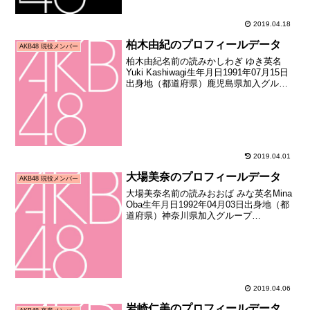
2019.04.18
柏木由紀のプロフィールデータ
AKB48 現役メンバー
柏木由紀名前の読みかしわぎ ゆき英名
Yuki Kashiwagi生年月日1991年07月15日
出身地（都道府県）鹿児島県加入グルー
プAKB48加入期3期生（第三期AKB48追
加メンバーオーディション合格者）加入
日2006年12月03日加入時...
2019.04.01
大場美奈のプロフィールデータ
AKB48 現役メンバー
大場美奈名前の読みおおば みな英名Mina
Oba生年月日1992年04月03日出身地（都
道府県）神奈川県加入グループ
AKB48SKE48加入期9期生（第六回研究
生オーディション合格者）加入日2009年
09月20日加入時年齢17歳170日お...
2019.04.06
岩崎仁美のプロフィールデータ