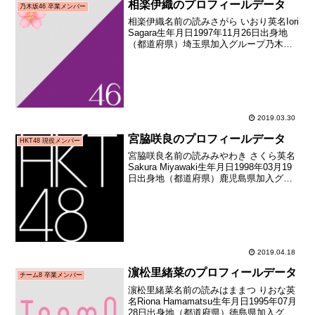
相楽伊織のプロフィールデータ
乃木坂46 卒業メンバー
相楽伊織名前の読みさがら いおり英名Iori
Sagara生年月日1997年11月26日出身地
（都道府県）埼玉県加入グループ乃木坂
46加入期2期生（乃木坂46 2期生オーディ
ション）加入日2013年03月28日加入時年
齢15歳122日メディ...
2019.03.30
宮脇咲良のプロフィールデータ
HKT48 現役メンバー
宮脇咲良名前の読みみやわき さくら英名
Sakura Miyawaki生年月日1998年03月19
日出身地（都道府県）鹿児島県加入グル
ープHKT48加入期1期生（HKT48第1期生
オーディション合格者）加入日2011年07
月10日加入時年齢1...
2019.04.18
濵松里緒菜のプロフィールデータ
チーム8 卒業メンバー
濵松里緒菜名前の読みはままつ りおな英
名Riona Hamamatsu生年月日1995年07月
28日出身地（都道府県）徳島県加入グル