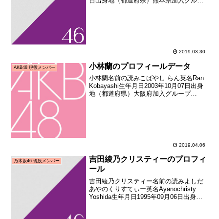
日出身地（都道府県）熊本県加入グルー
プ乃木坂46加入期1期生（AKB48公式ラ
イバル「乃木坂46」オーディション）加
入日2011年08月21日加...
2019.03.30
小林蘭のプロフィールデータ
AKB48 現役メンバー
小林蘭名前の読みこばやし らん英名Ran
Kobayashi生年月日2003年10月07日出身
地（都道府県）大阪府加入グループ
AKB48加入期ドラフト3期生（第3回
AKB48グループドラフト会議指名者）加
入日2018年01月21日加入時年齢...
2019.04.06
吉田綾乃クリスティーのプロフィ
乃木坂46 現役メンバー
ール
吉田綾乃クリスティー名前の読みよしだ
あやのくりすてぃー英名Ayanochristy
Yoshida生年月日1995年09月06日出身地
（都道府県）大分県加入グループ乃木坂
46加入期3期生（乃木坂46 第3期オーディ