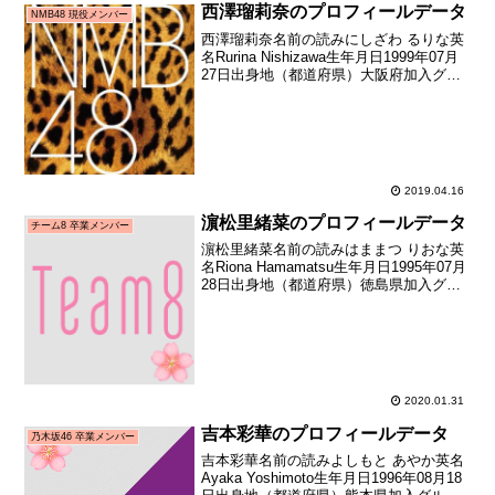
西澤瑠莉奈のプロフィールデータ
NMB48 現役メンバー
西澤瑠莉奈名前の読みにしざわ るりな英
名Rurina Nishizawa生年月日1999年07月
27日出身地（都道府県）大阪府加入グル
ープNMB48加入期2期生（NMB48第2期生
オーディション合格者）加入日2011年05
月中旬加入時年齢1...
2019.04.16
濵松里緒菜のプロフィールデータ
チーム8 卒業メンバー
濵松里緒菜名前の読みはままつ りおな英
名Riona Hamamatsu生年月日1995年07月
28日出身地（都道府県）徳島県加入グル
ープAKB48（チーム8）加入期チーム8 初
期（AKB48 Team8 全国一斉オーディシ
ョン合格者）加入日...
2020.01.31
吉本彩華のプロフィールデータ
乃木坂46 卒業メンバー
吉本彩華名前の読みよしもと あやか英名
Ayaka Yoshimoto生年月日1996年08月18