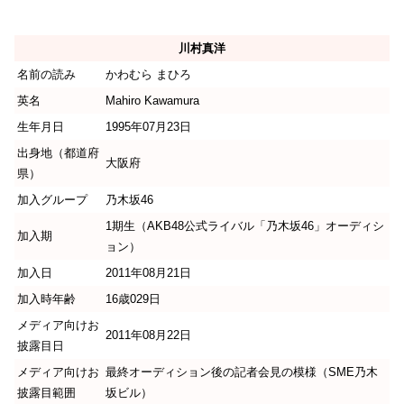
川村真洋
名前の読み
かわむら まひろ
英名
Mahiro Kawamura
生年月日
1995年07月23日
出身地（都道府
大阪府
県）
加入グループ
乃木坂46
1期生（AKB48公式ライバル「乃木坂46」オーディシ
加入期
ョン）
加入日
2011年08月21日
加入時年齢
16歳029日
メディア向けお
2011年08月22日
披露目日
メディア向けお
最終オーディション後の記者会見の模様（SME乃木
披露目範囲
坂ビル）