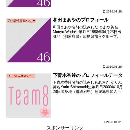
ション）加入時年齢20歳...
2019.03.28
和田まあやのプロフィール
乃木坂46 現役メンバー
和田まあや名前の読みわだ まあや英名
Maaya Wada生年月日1998年04月23日出
身地（都道府県）広島県加入グループ乃
木坂46加入期1期生加入時年齢13歳120日
メディア向けお披露目日2011年08月22日
メディア向けお披露目範囲最終...
2019.03.28
下青木香鈴のプロフィールデータ
チーム8 卒業メンバー
下青木香鈴名前の読みしもあおき かりん
英名Karin Shimoaoki生年月日2000年10月
28日出身地（都道府県）鹿児島県加入グ
ループAKB48（チーム8）加入期チーム8
初期（AKB48 Team8 全国一斉オーディ
ション合格者）加...
2020.01.31
スポンサーリンク