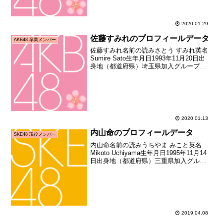
2020.01.29
佐藤すみれのプロフィールデータ
AKB48 卒業メンバー
佐藤すみれ名前の読みさとう すみれ英名
Sumire Sato生年月日1993年11月20日出
身地（都道府県）埼玉県加入グループ
AKB48→SKE48加入期7期生（第四回
AKB48研究生オーディション合格者）加
入日2008年12月加入時年齢1...
2020.01.13
内山命のプロフィールデータ
SKE48 現役メンバー
内山命名前の読みうちやま みこと英名
Mikoto Uchiyama生年月日1995年11月14
日出身地（都道府県）三重県加入グルー
プSKE48加入期SKE 2期生加入日2009年
03月29日加入時年齢13歳135日お披露目
日2009年04月...
2019.04.08