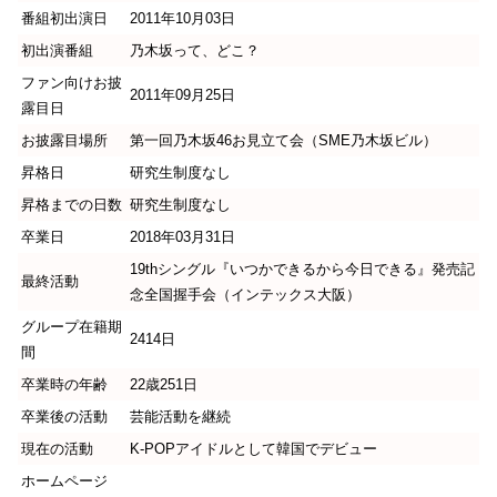
番組初出演日
2011年10月03日
初出演番組
乃木坂って、どこ？
ファン向けお披
2011年09月25日
露目日
お披露目場所
第一回乃木坂46お見立て会（SME乃木坂ビル）
昇格日
研究生制度なし
昇格までの日数
研究生制度なし
卒業日
2018年03月31日
19thシングル『いつかできるから今日できる』発売記
最終活動
念全国握手会（インテックス大阪）
グループ在籍期
2414日
間
卒業時の年齢
22歳251日
卒業後の活動
芸能活動を継続
現在の活動
K-POPアイドルとして韓国でデビュー
ホームページ