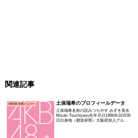
関連記事
土保瑞希のプロフィールデータ
AKB48 卒業メンバー
土保瑞希名前の読みつちやす みずき英名
Mizuki Tsuchiyasu生年月日1996年10月05
日出身地（都道府県）大阪府加入グルー
プAKB48加入期15期生（AKB48第15期研
究生オーディション合格者）加入日2013
年01月19日加...