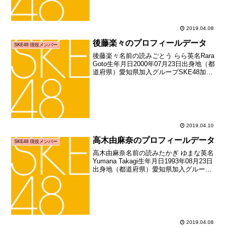
2019.04.08
後藤楽々のプロフィールデータ
SKE48 現役メンバー
後藤楽々名前の読みごとう らら英名Rara
Goto生年月日2000年07月23日出身地（都
道府県）愛知県加入グループSKE48加入
期7期生（SKE48第7期生オーディション
合格者）加入日2015年02月11日加入時年
齢14歳203日お披露...
2019.04.10
高木由麻奈のプロフィールデータ
SKE48 現役メンバー
高木由麻奈名前の読みたかぎ ゆまな英名
Yumana Takagi生年月日1993年08月23日
出身地（都道府県）愛知県加入グループ
SKE48加入期4期生加入日2010年09月30
日加入時年齢17歳038日お披露目日2010
年10月05日お披...
2019.04.08