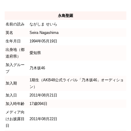
永島聖羅
名前の読み
ながしま せいら
英名
Seira Nagashima
生年月日
1994年05月19日
出身地（都
愛知県
道府県）
加入グルー
乃木坂46
プ
1期生（AKB48公式ライバル「乃木坂46」オーディショ
加入期
ン）
加入日
2011年08月21日
加入時年齢
17歳094日
メディア向
けお披露目
2011年08月22日
日