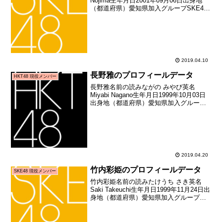
Nojima生年月日2001年09月06日出身地
（都道府県）愛知県加入グループSKE48
加入期7期生（SKE48第7期生オーディシ
ョン合格者）加入日2015年02月11日加入
時年齢13歳158日お...
2019.04.10
長野雅のプロフィールデータ
HKT48 現役メンバー
長野雅名前の読みながの みやび英名
Miyabi Nagano生年月日1999年10月03日
出身地（都道府県）愛知県加入グループ
HKT48加入期5期生（HKT48第5期生オー
ディション合格者）加入日2018年09月02
日加入時年齢18歳334...
2019.04.20
竹内彩姫のプロフィールデータ
SKE48 現役メンバー
竹内彩姫名前の読みたけうち さき英名
Saki Takeuchi生年月日1999年11月24日出
身地（都道府県）愛知県加入グループ
SKE48加入期6期生加入日2012年10月上
旬加入時年齢12歳326日お披露目日2013
年01月01日お披露目...