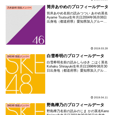
筒井あやめのプロフィールデータ
乃木坂46 現役メンバー
筒井あやめ名前の読みつつい あやめ英名
Ayame Tsutsui生年月日2004年06月08日
出身地（都道府県）愛知県加入グループ
乃木坂46加入期4期生(坂道合同新規メン
バー募集オーディション)加入時年齢14歳
072日メディア向けお披露目日...
2019.03.28
白雪希明のプロフィールデータ
SKE48 現役メンバー
白雪希明名前の読みしらゆき こはく英名
Kohaku Shirayuki生年月日1998年08月30
日出身地（都道府県）愛知県加入グルー
プSKE48加入期8期生加入日2016年10月
29日加入時年齢18歳060日お披露目日
2016年11月19...
2019.04.11
野島樺乃のプロフィールデータ
SKE48 現役メンバー
野島樺乃名前の読みのじま かの英名Kano