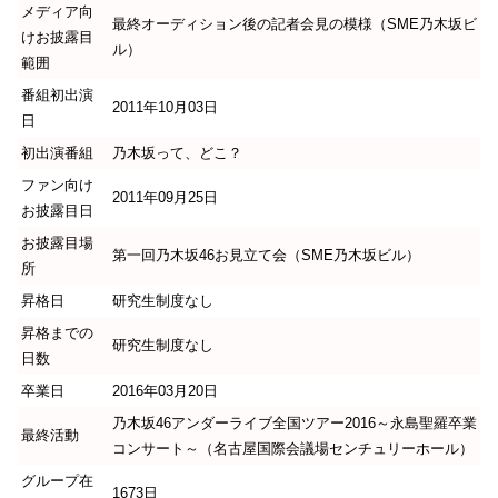
メディア向
最終オーディション後の記者会見の模様（SME乃木坂ビ
けお披露目
ル）
範囲
番組初出演
2011年10月03日
日
初出演番組
乃木坂って、どこ？
ファン向け
2011年09月25日
お披露目日
お披露目場
第一回乃木坂46お見立て会（SME乃木坂ビル）
所
昇格日
研究生制度なし
昇格までの
研究生制度なし
日数
卒業日
2016年03月20日
乃木坂46アンダーライブ全国ツアー2016～永島聖羅卒業
最終活動
コンサート～（名古屋国際会議場センチュリーホール）
グループ在
1673日