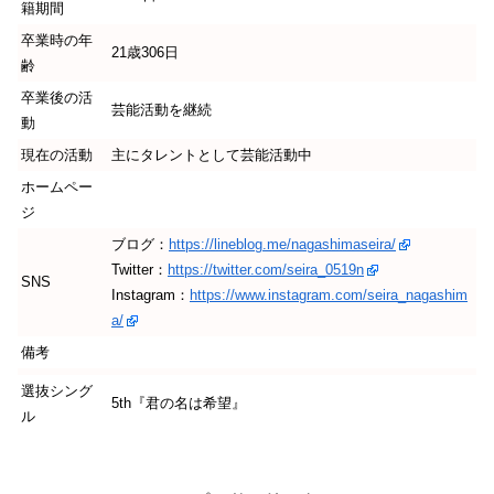
籍期間
卒業時の年
21歳306日
齢
卒業後の活
芸能活動を継続
動
現在の活動
主にタレントとして芸能活動中
ホームペー
ジ
ブログ：
https://lineblog.me/nagashimaseira/
Twitter：
https://twitter.com/seira_0519n
SNS
Instagram：
https://www.instagram.com/seira_nagashim
a/
備考
選抜シング
5th『君の名は希望』
ル