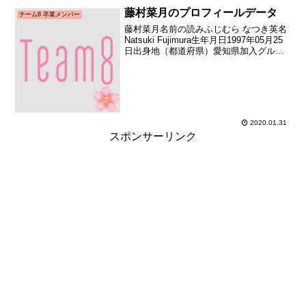
藤村菜月のプロフィールデータ
チーム8 卒業メンバー
藤村菜月名前の読みふじむら なつき英名
Natsuki Fujimura生年月日1997年05月25
日出身地（都道府県）愛知県加入グルー
プAKB48（チーム8）加入期チーム8 初期
（AKB48 Team8 全国一斉オーディショ
ン合格者）加入日...
2020.01.31
スポンサーリンク