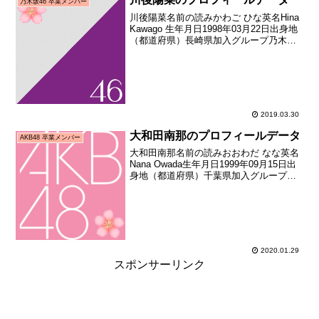
乃木坂46 卒業メンバー
川後陽菜名前の読みかわご ひな英名Hina
Kawago 生年月日1998年03月22日出身地
（都道府県）長崎県加入グループ乃木坂
46加入期1期生（AKB48公式ライバル
「乃木坂46」オーディション）加入日
2011年08月21日加入時年齢1...
2019.03.30
大和田南那のプロフィールデータ
AKB48 卒業メンバー
大和田南那名前の読みおおわだ なな英名
Nana Owada生年月日1999年09月15日出
身地（都道府県）千葉県加入グループ
AKB48加入期15期生（AKB48第15期研究
生オーディション合格者）加入日2013年
01月19日加入時年齢13歳...
2020.01.29
スポンサーリンク