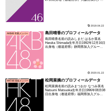
ープ乃木坂46加入期1期生（AKB48公式
ライバル「乃木坂46」オーディション合
格者）加入日2011年08...
2019.04.22
島田晴香のプロフィールデータ
AKB48 卒業メンバー
島田晴香名前の読みしまだ はるか英名
Haruka Shimada生年月日1992年12月16日
出身地（都道府県）静岡県加入グループ
AKB48加入期9期生（第六回AKB48研究
生オーディション合格者）加入日2009年
09月20日加入時年齢16...
2020.01.22
松岡菜摘のプロフィールデータ
HKT48 現役メンバー
松岡菜摘名前の読みまつおか なつみ英名
Natsumi Matsuoka生年月日1996年08月08
日出身地（都道府県）福岡県加入グルー
プHKT48加入期1期生（HKT48第1期生オ
ーディション合格者）加入日2011年07月
10日加入時年齢1...