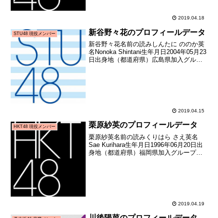
2019.04.18
新谷野々花のプロフィールデータ
STU48 現役メンバー
新谷野々花名前の読みしんたに ののか英
名Nonoka Shintani生年月日2004年05月23
日出身地（都道府県）広島県加入グルー
プSTU48加入期1期生（STU48第1期生オ
ーディション）加入日2017年03月19日加
入時年齢12歳3...
2019.04.15
栗原紗英のプロフィールデータ
HKT48 現役メンバー
栗原紗英名前の読みくりはら さえ英名
Sae Kurihara生年月日1996年06月20日出
身地（都道府県）福岡県加入グループ
HKT48加入期3期生（HKT48第3期生オー
ディション合格者）加入日2013年08月04
日加入時年齢17歳045...
2019.04.19
川後陽菜のプロフィールデータ