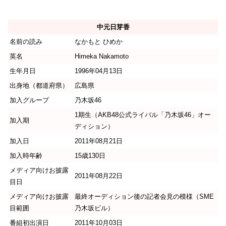
中元日芽香
名前の読み
なかもと ひめか
英名
Himeka Nakamoto
生年月日
1996年04月13日
出身地（都道府県）
広島県
加入グループ
乃木坂46
1期生（AKB48公式ライバル「乃木坂46」オー
加入期
ディション）
加入日
2011年08月21日
加入時年齢
15歳130日
メディア向けお披露
2011年08月22日
目日
メディア向けお披露
最終オーディション後の記者会見の模様（SME
目範囲
乃木坂ビル）
番組初出演日
2011年10月03日