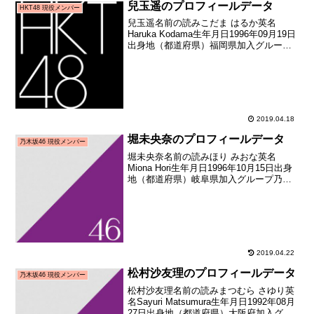
兒玉遥のプロフィールデータ
HKT48 現役メンバー
兒玉遥名前の読みこだま はるか英名
Haruka Kodama生年月日1996年09月19日
出身地（都道府県）福岡県加入グループ
HKT48加入期1期生（HKT48第1期生オー
ディション合格者）加入日2011年07月10
日加入時年齢14歳294...
2019.04.18
堀未央奈のプロフィールデータ
乃木坂46 現役メンバー
堀未央奈名前の読みほり みおな英名
Miona Hori生年月日1996年10月15日出身
地（都道府県）岐阜県加入グループ乃木
坂46加入期2期生（乃木坂46 2期生オーデ
ィション合格者）加入日2013年03月28日
加入時年齢16歳164日メデ...
2019.04.22
松村沙友理のプロフィールデータ
乃木坂46 現役メンバー
松村沙友理名前の読みまつむら さゆり英
名Sayuri Matsumura生年月日1992年08月
27日出身地（都道府県）大阪府加入グル