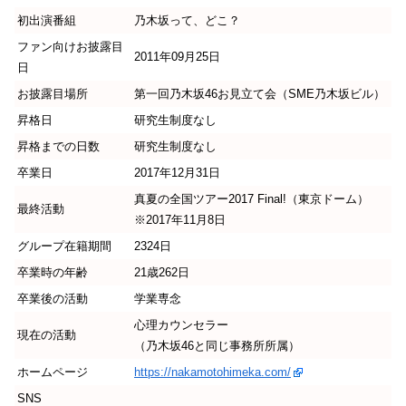
初出演番組
乃木坂って、どこ？
ファン向けお披露目
2011年09月25日
日
お披露目場所
第一回乃木坂46お見立て会（SME乃木坂ビル）
昇格日
研究生制度なし
昇格までの日数
研究生制度なし
卒業日
2017年12月31日
真夏の全国ツアー2017 Final!（東京ドーム）
最終活動
※2017年11月8日
グループ在籍期間
2324日
卒業時の年齢
21歳262日
卒業後の活動
学業専念
心理カウンセラー
現在の活動
（乃木坂46と同じ事務所所属）
ホームページ
https://nakamotohimeka.com/
SNS